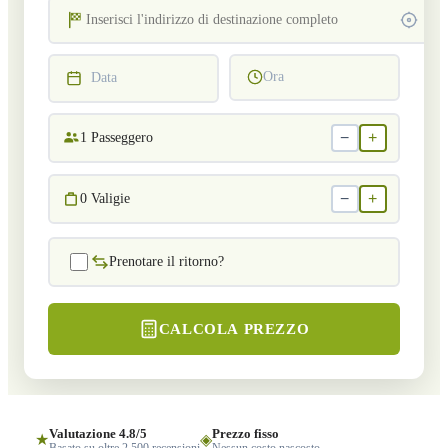
Ora
Data
−
+
1
Passeggero
−
+
0
Valigie
Prenotare il ritorno?
CALCOLA PREZZO
Valutazione 4.8/5
Prezzo fisso
★
◈
Basato su oltre 2.500 recensioni
Nessun costo nascosto