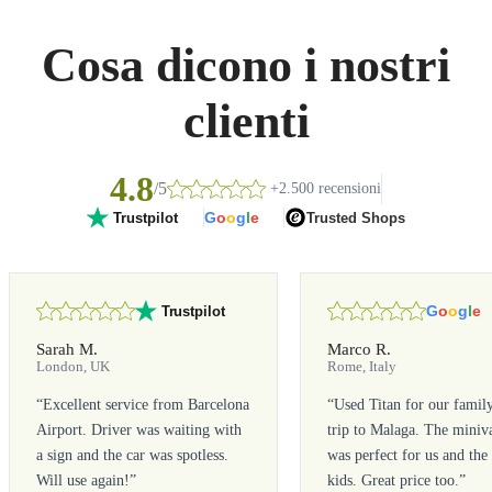
Cosa dicono i nostri
clienti
4.8
/5
+2.500 recensioni
G
o
o
g
l
e
Trusted Shops
Trustpilot
G
o
o
g
l
e
Trustpilot
Sarah M.
Marco R.
London, UK
Rome, Italy
“
Excellent service from Barcelona
“
Used Titan for our famil
Airport. Driver was waiting with
trip to Malaga. The miniv
a sign and the car was spotless.
was perfect for us and the
Will use again!
”
kids. Great price too.
”