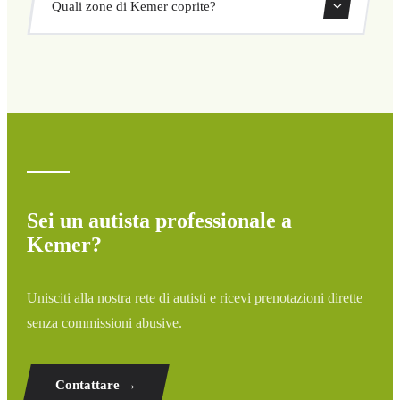
Quali zone di Kemer coprite?
ritorno direttamente dal nostro sistema di prenotazione.
Copriamo tutte le zone di Kemer e dintorni: aeroporti,
porti, stazioni ferroviarie e hotel. Se la tua destinazione
non è elencata, contattaci per un preventivo
personalizzato.
Sei un autista professionale a
Kemer?
Unisciti alla nostra rete di autisti e ricevi prenotazioni dirette
senza commissioni abusive.
Contattare →