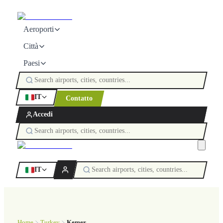
Aeroporti
Città
Paesi
IT
Contatto
Accedi
IT
Home
Turkey
Kemer