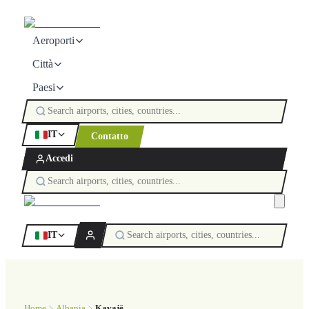
Aeroporti
Città
Paesi
IT
Contatto
Accedi
IT
Home
Albania
Kavajë