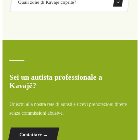
Quali zone di Kavajë coprite?
ritorno direttamente dal nostro sistema di prenotazione.
Copriamo tutte le zone di Kavajë e dintorni: aeroporti,
porti, stazioni ferroviarie e hotel. Se la tua destinazione
non è elencata, contattaci per un preventivo
personalizzato.
Sei un autista professionale a
Kavajë?
Unisciti alla nostra rete di autisti e ricevi prenotazioni dirette
senza commissioni abusive.
Contattare →