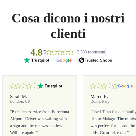
Cosa dicono i nostri
clienti
4.8
/5
+2.500 recensioni
G
o
o
g
l
e
Trusted Shops
Trustpilot
G
o
o
g
l
e
Trustpilot
Sarah M.
Marco R.
London, UK
Rome, Italy
“
Excellent service from Barcelona
“
Used Titan for our famil
Airport. Driver was waiting with
trip to Malaga. The miniv
a sign and the car was spotless.
was perfect for us and the
Will use again!
”
kids. Great price too.
”