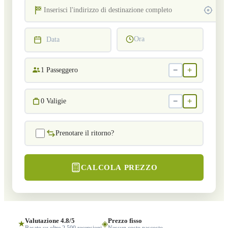
Ora
Data
−
+
1
Passeggero
−
+
0
Valigie
Prenotare il ritorno?
CALCOLA PREZZO
Valutazione 4.8/5
Prezzo fisso
★
◈
Basato su oltre 2.500 recensioni
Nessun costo nascosto