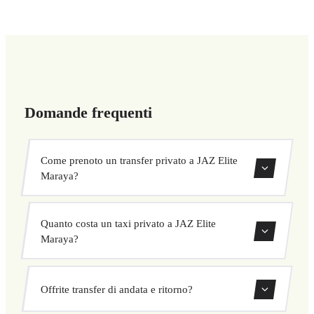
Domande frequenti
Come prenoto un transfer privato a JAZ Elite
Maraya?
Usa il nostro modulo di prenotazione per cercare e
Quanto costa un taxi privato a JAZ Elite
confermare subito il tuo transfer. Scegli ritiro e
Maraya?
destinazione, seleziona il veicolo e conferma a prezzo
fisso.
I nostri transfer privati a JAZ Elite Maraya hanno un
Offrite transfer di andata e ritorno?
prezzo fisso concordato prima della partenza. Nessun costo