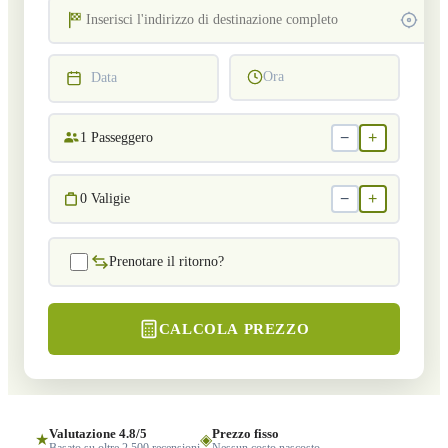
Ora
Data
−
+
1
Passeggero
−
+
0
Valigie
Prenotare il ritorno?
CALCOLA PREZZO
Valutazione 4.8/5
Prezzo fisso
★
◈
Basato su oltre 2.500 recensioni
Nessun costo nascosto