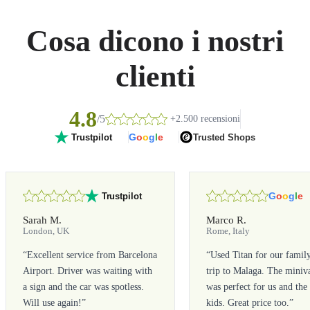
Cosa dicono i nostri
clienti
4.8
/5
+2.500 recensioni
G
o
o
g
l
e
Trusted Shops
Trustpilot
G
o
o
g
l
e
Trustpilot
Sarah M.
Marco R.
London, UK
Rome, Italy
“
Excellent service from Barcelona
“
Used Titan for our famil
Airport. Driver was waiting with
trip to Malaga. The miniv
a sign and the car was spotless.
was perfect for us and the
Will use again!
”
kids. Great price too.
”