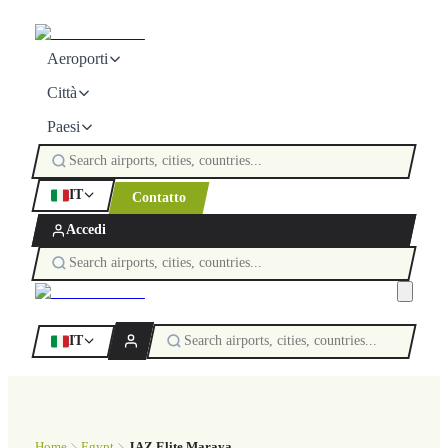
Aeroporti
Città
Paesi
IT
Contatto
Accedi
IT
Home
Egypt
JAZ Elite Maraya