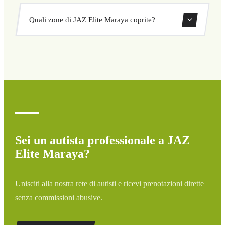
nascosto né sorprese. Consulta il tuo prezzo subito nel
Sì, puoi prenotare transfer di sola andata o andata e
modulo.
Quali zone di JAZ Elite Maraya coprite?
ritorno direttamente dal nostro sistema di prenotazione.
Copriamo tutte le zone di JAZ Elite Maraya e dintorni:
aeroporti, porti, stazioni ferroviarie e hotel. Se la tua
destinazione non è elencata, contattaci per un preventivo
personalizzato.
Sei un autista professionale a JAZ
Elite Maraya?
Unisciti alla nostra rete di autisti e ricevi prenotazioni dirette
senza commissioni abusive.