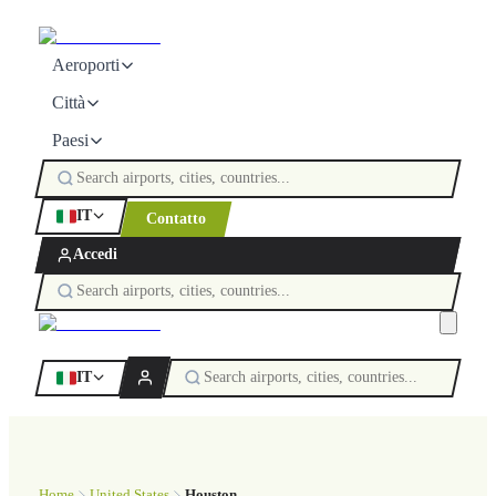
Aeroporti
Città
Paesi
IT
Contatto
Accedi
IT
Home
United States
Houston