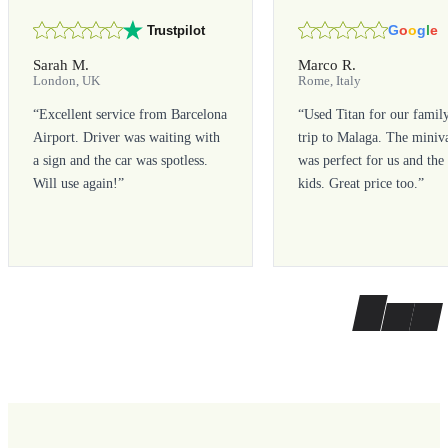
G
o
o
g
l
e
Trustpilot
Sarah M.
Marco R.
London, UK
Rome, Italy
“
Excellent service from Barcelona
“
Used Titan for our famil
Airport. Driver was waiting with
trip to Malaga. The miniv
a sign and the car was spotless.
was perfect for us and the
Will use again!
”
kids. Great price too.
”