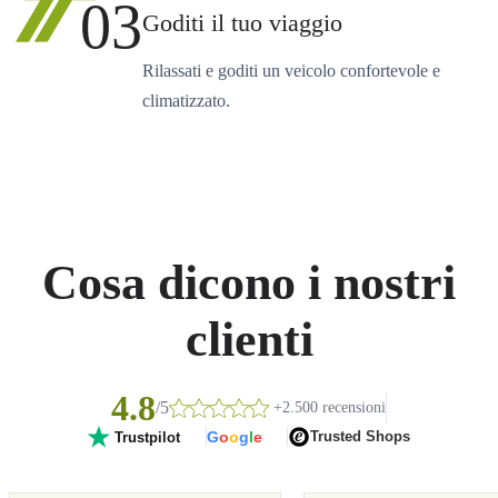
03
Goditi il tuo viaggio
Rilassati e goditi un veicolo confortevole e
climatizzato.
Cosa dicono i nostri
clienti
4.8
/5
+2.500 recensioni
G
o
o
g
l
e
Trusted Shops
Trustpilot