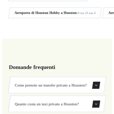
Aeroporto di Houston Hobby a Houston
Aer
18 km
20 min
·
Domande frequenti
Come prenoto un transfer privato a Houston?
Usa il nostro modulo di prenotazione per cercare e
Quanto costa un taxi privato a Houston?
confermare subito il tuo transfer. Scegli ritiro e
destinazione, seleziona il veicolo e conferma a prezzo