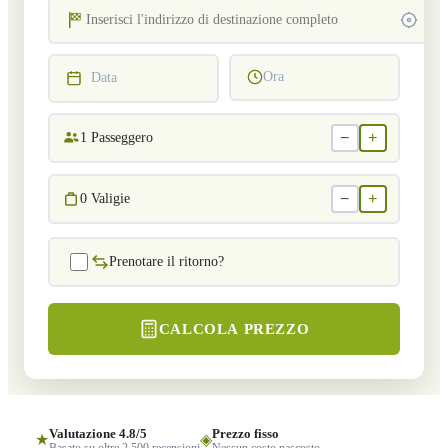
Ora
Data
−
+
1
Passeggero
−
+
0
Valigie
Prenotare il ritorno?
CALCOLA PREZZO
Valutazione 4.8/5
Prezzo fisso
★
◈
Basato su oltre 2.500 recensioni
Nessun costo nascosto