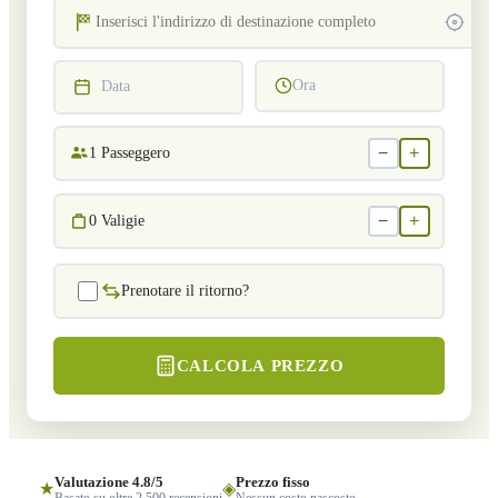
Ora
Data
−
+
1
Passeggero
−
+
0
Valigie
Prenotare il ritorno?
CALCOLA PREZZO
Valutazione 4.8/5
Prezzo fisso
★
◈
Basato su oltre 2.500 recensioni
Nessun costo nascosto