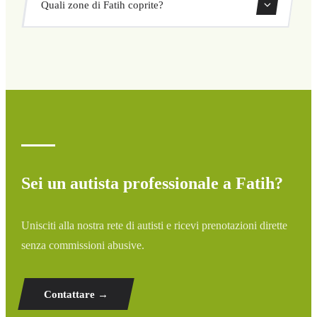
Quali zone di Fatih coprite?
ritorno direttamente dal nostro sistema di prenotazione.
Copriamo tutte le zone di Fatih e dintorni: aeroporti,
porti, stazioni ferroviarie e hotel. Se la tua destinazione
non è elencata, contattaci per un preventivo
personalizzato.
Sei un autista professionale a Fatih?
Unisciti alla nostra rete di autisti e ricevi prenotazioni dirette
senza commissioni abusive.
Contattare →