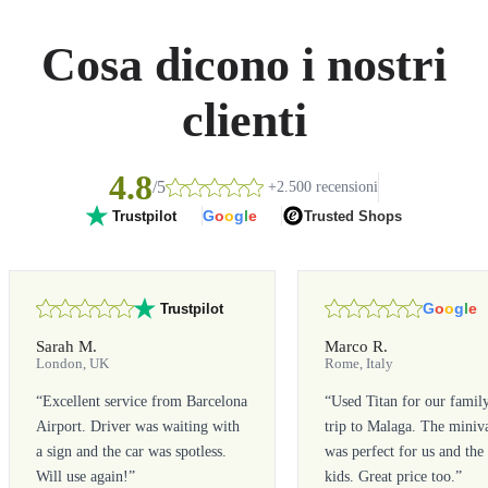
Cosa dicono i nostri
clienti
4.8
/5
+2.500 recensioni
G
o
o
g
l
e
Trusted Shops
Trustpilot
G
o
o
g
l
e
Trustpilot
Sarah M.
Marco R.
London, UK
Rome, Italy
“
Excellent service from Barcelona
“
Used Titan for our famil
Airport. Driver was waiting with
trip to Malaga. The miniv
a sign and the car was spotless.
was perfect for us and the
Will use again!
”
kids. Great price too.
”