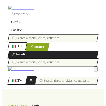
Aeroporti
Città
Paesi
IT
Contatto
Accedi
IT
Home
Turkey
Fatih