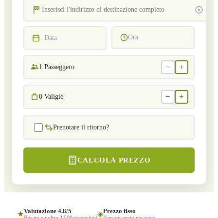
Ora
Data
−
+
1
Passeggero
−
+
0
Valigie
Prenotare il ritorno?
CALCOLA PREZZO
Valutazione 4.8/5
Prezzo fisso
★
◈
Basato su oltre 2.500 recensioni
Nessun costo nascosto