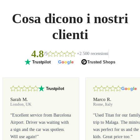
Cosa dicono i nostri
clienti
4.8
/5
+2.500 recensioni
G
o
o
g
l
e
Trusted Shops
Trustpilot
G
o
o
g
l
e
Trustpilot
Sarah M.
Marco R.
London, UK
Rome, Italy
“
Excellent service from Barcelona
“
Used Titan for our famil
Airport. Driver was waiting with
trip to Malaga. The miniv
a sign and the car was spotless.
was perfect for us and the
Will use again!
”
kids. Great price too.
”