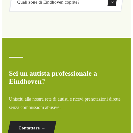
Quali zone di Eindhoven coprite?
ritorno direttamente dal nostro sistema di prenotazione.
Copriamo tutte le zone di Eindhoven e dintorni: aeroporti,
porti, stazioni ferroviarie e hotel. Se la tua destinazione
non è elencata, contattaci per un preventivo
personalizzato.
Sei un autista professionale a
Eindhoven?
Unisciti alla nostra rete di autisti e ricevi prenotazioni dirette
senza commissioni abusive.
Contattare →