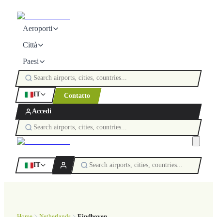
Aeroporti
Città
Paesi
IT
Contatto
Accedi
IT
Home
Netherlands
Eindhoven