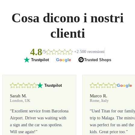
Cosa dicono i nostri
clienti
4.8
/5
+2.500 recensioni
G
o
o
g
l
e
Trusted Shops
Trustpilot
G
o
o
g
l
e
Trustpilot
Sarah M.
Marco R.
London, UK
Rome, Italy
“
Excellent service from Barcelona
“
Used Titan for our famil
Airport. Driver was waiting with
trip to Malaga. The miniv
a sign and the car was spotless.
was perfect for us and the
Will use again!
”
kids. Great price too.
”