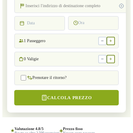
Ora
Data
−
+
1
Passeggero
−
+
0
Valigie
Prenotare il ritorno?
CALCOLA PREZZO
Valutazione 4.8/5
Prezzo fisso
★
◈
Basato su oltre 2.500 recensioni
Nessun costo nascosto