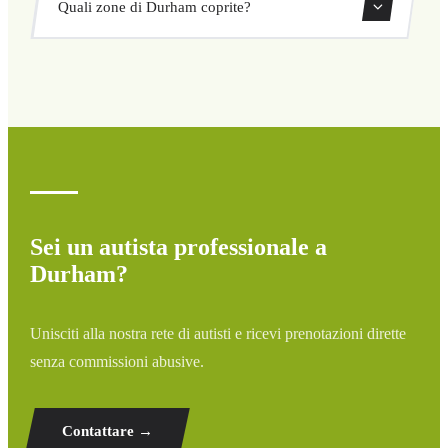
Quali zone di Durham coprite?
ritorno direttamente dal nostro sistema di prenotazione.
Copriamo tutte le zone di Durham e dintorni: aeroporti,
porti, stazioni ferroviarie e hotel. Se la tua destinazione
non è elencata, contattaci per un preventivo
personalizzato.
Sei un autista professionale a
Durham?
Unisciti alla nostra rete di autisti e ricevi prenotazioni dirette
senza commissioni abusive.
Contattare →