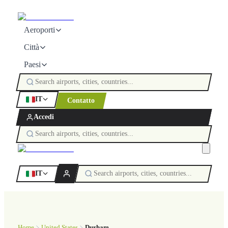
Aeroporti
Città
Paesi
IT
Contatto
Accedi
IT
Home
United States
Durham