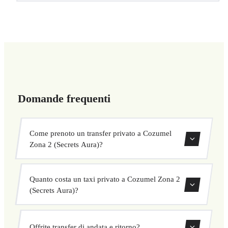
Domande frequenti
Come prenoto un transfer privato a Cozumel
Zona 2 (Secrets Aura)?
Usa il nostro modulo di prenotazione per cercare e
Quanto costa un taxi privato a Cozumel Zona 2
confermare subito il tuo transfer. Scegli ritiro e
(Secrets Aura)?
destinazione, seleziona il veicolo e conferma a prezzo
fisso.
I nostri transfer privati a Cozumel Zona 2 (Secrets Aura)
Offrite transfer di andata e ritorno?