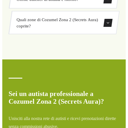
hanno un prezzo fisso concordato prima della partenza.
Nessun costo nascosto né sorprese. Consulta il tuo prezzo
Sì, puoi prenotare transfer di sola andata o andata e
subito nel modulo.
Quali zone di Cozumel Zona 2 (Secrets Aura)
ritorno direttamente dal nostro sistema di prenotazione.
coprite?
Copriamo tutte le zone di Cozumel Zona 2 (Secrets Aura)
e dintorni: aeroporti, porti, stazioni ferroviarie e hotel. Se
la tua destinazione non è elencata, contattaci per un
preventivo personalizzato.
Sei un autista professionale a
Cozumel Zona 2 (Secrets Aura)?
Unisciti alla nostra rete di autisti e ricevi prenotazioni dirette
senza commissioni abusive.