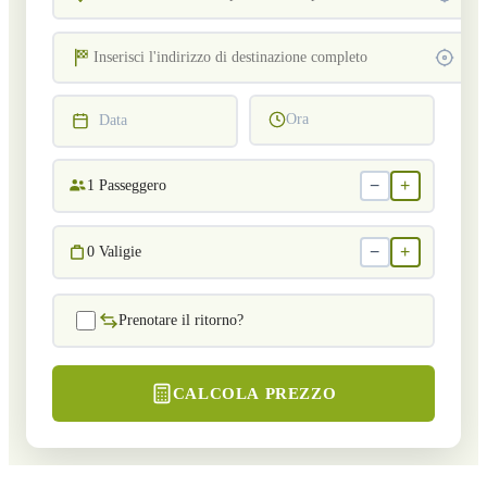
Ora
Data
−
+
1
Passeggero
−
+
0
Valigie
Prenotare il ritorno?
CALCOLA PREZZO