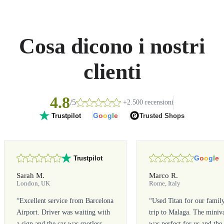
Cosa dicono i nostri
clienti
4.8
/5
+2.500 recensioni
G
o
o
g
l
e
Trusted Shops
Trustpilot
G
o
o
g
l
e
Trustpilot
Sarah M.
Marco R.
London, UK
Rome, Italy
“
Excellent service from Barcelona
“
Used Titan for our famil
Airport. Driver was waiting with
trip to Malaga. The miniv
a sign and the car was spotless.
was perfect for us and the