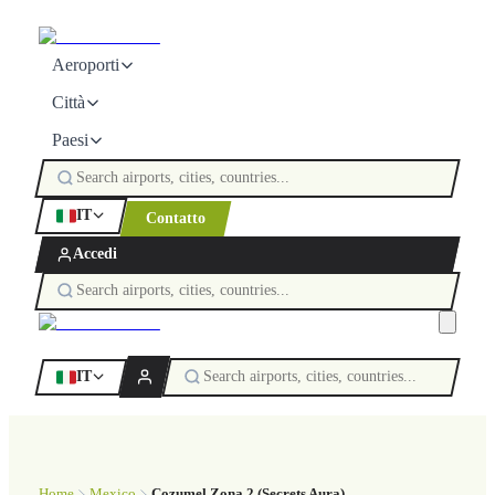
Aeroporti
Città
Paesi
IT
Contatto
Accedi
IT
Home
Mexico
Cozumel Zona 2 (Secrets Aura)