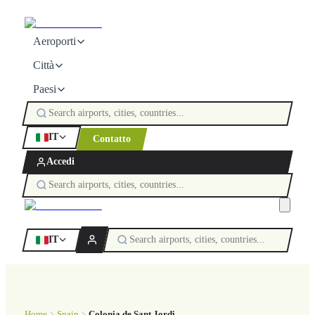
Aeroporti
Città
Paesi
IT
Contatto
Accedi
IT
Home
Spain
Colonia de Sant Jordi