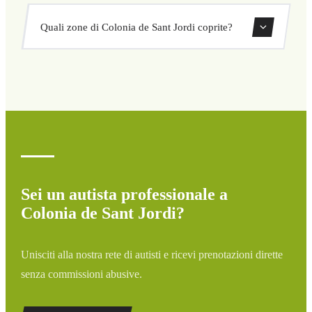
nascosto né sorprese. Consulta il tuo prezzo subito nel
Sì, puoi prenotare transfer di sola andata o andata e
modulo.
Quali zone di Colonia de Sant Jordi coprite?
ritorno direttamente dal nostro sistema di prenotazione.
Copriamo tutte le zone di Colonia de Sant Jordi e dintorni:
aeroporti, porti, stazioni ferroviarie e hotel. Se la tua
destinazione non è elencata, contattaci per un preventivo
personalizzato.
Sei un autista professionale a
Colonia de Sant Jordi?
Unisciti alla nostra rete di autisti e ricevi prenotazioni dirette
senza commissioni abusive.