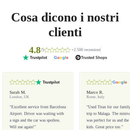
Cosa dicono i nostri
clienti
4.8
/5
+2.500 recensioni
G
o
o
g
l
e
Trusted Shops
Trustpilot
G
o
o
g
l
e
Trustpilot
Sarah M.
Marco R.
London, UK
Rome, Italy
“
Excellent service from Barcelona
“
Used Titan for our famil
Airport. Driver was waiting with
trip to Malaga. The miniv
a sign and the car was spotless.
was perfect for us and the
Will use again!
”
kids. Great price too.
”