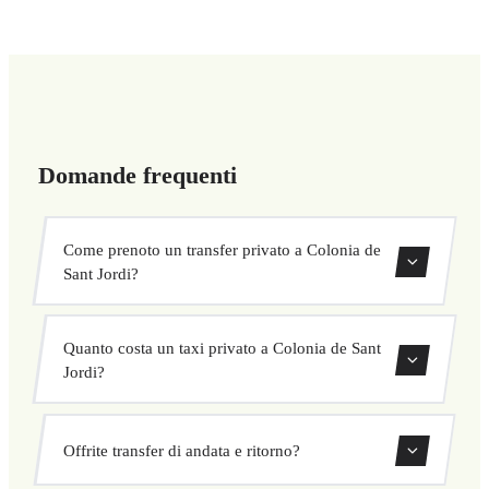
Domande frequenti
Come prenoto un transfer privato a Colonia de
Sant Jordi?
Usa il nostro modulo di prenotazione per cercare e
Quanto costa un taxi privato a Colonia de Sant
confermare subito il tuo transfer. Scegli ritiro e
Jordi?
destinazione, seleziona il veicolo e conferma a prezzo
fisso.
I nostri transfer privati a Colonia de Sant Jordi hanno un
Offrite transfer di andata e ritorno?
prezzo fisso concordato prima della partenza. Nessun costo