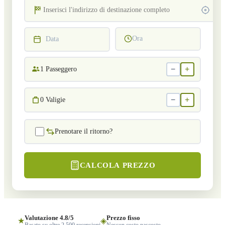
Ora
Data
−
+
1
Passeggero
−
+
0
Valigie
Prenotare il ritorno?
CALCOLA PREZZO
Valutazione 4.8/5
Prezzo fisso
★
◈
Basato su oltre 2.500 recensioni
Nessun costo nascosto