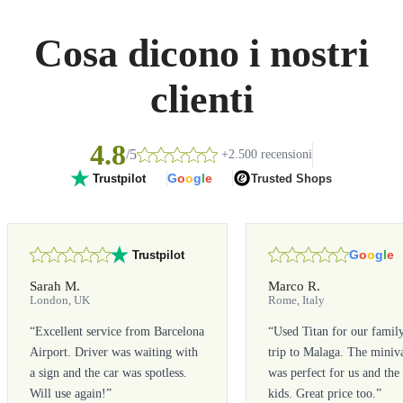
Cosa dicono i nostri
clienti
4.8
/5
+2.500 recensioni
G
o
o
g
l
e
Trusted Shops
Trustpilot
G
o
o
g
l
e
Trustpilot
Sarah M.
Marco R.
London, UK
Rome, Italy
“
Excellent service from Barcelona
“
Used Titan for our famil
Airport. Driver was waiting with
trip to Malaga. The miniv
a sign and the car was spotless.
was perfect for us and the
Will use again!
”
kids. Great price too.
”