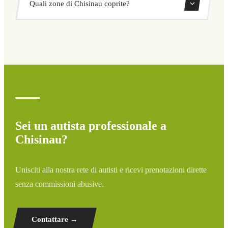
Quali zone di Chisinau coprite?
ritorno direttamente dal nostro sistema di prenotazione.
Copriamo tutte le zone di Chisinau e dintorni: aeroporti,
porti, stazioni ferroviarie e hotel. Se la tua destinazione
non è elencata, contattaci per un preventivo
personalizzato.
Sei un autista professionale a
Chisinau?
Unisciti alla nostra rete di autisti e ricevi prenotazioni dirette
senza commissioni abusive.
Contattare →