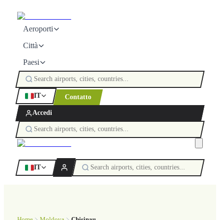
Aeroporti
Città
Paesi
IT
Contatto
Accedi
IT
Home
Moldova
Chisinau