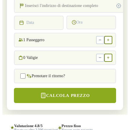
Ora
Data
−
+
1
Passeggero
−
+
0
Valigie
Prenotare il ritorno?
CALCOLA PREZZO
Valutazione 4.8/5
Prezzo fisso
★
◈
Basato su oltre 2.500 recensioni
Nessun costo nascosto