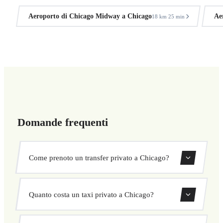
Aeroporto di Chicago Midway a Chicago
Ae
18 km
25 min
·
Domande frequenti
Come prenoto un transfer privato a Chicago?
Usa il nostro modulo di prenotazione per cercare e
Quanto costa un taxi privato a Chicago?
confermare subito il tuo transfer. Scegli ritiro e
destinazione, seleziona il veicolo e conferma a prezzo