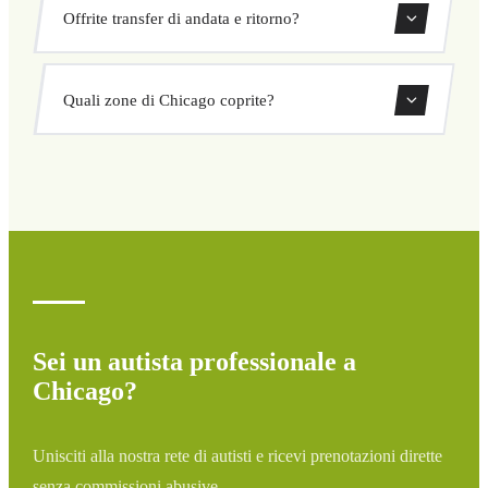
I nostri transfer privati a Chicago hanno un prezzo fisso
fisso.
Offrite transfer di andata e ritorno?
concordato prima della partenza. Nessun costo nascosto né
sorprese. Consulta il tuo prezzo subito nel modulo.
Sì, puoi prenotare transfer di sola andata o andata e
Quali zone di Chicago coprite?
ritorno direttamente dal nostro sistema di prenotazione.
Copriamo tutte le zone di Chicago e dintorni: aeroporti,
porti, stazioni ferroviarie e hotel. Se la tua destinazione
non è elencata, contattaci per un preventivo
personalizzato.
Sei un autista professionale a
Chicago?
Unisciti alla nostra rete di autisti e ricevi prenotazioni dirette
senza commissioni abusive.