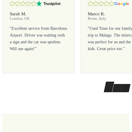
G
o
o
g
l
e
Trustpilot
Sarah M.
Marco R.
London, UK
Rome, Italy
“
Excellent service from Barcelona
“
Used Titan for our famil
Airport. Driver was waiting with
trip to Malaga. The miniv
a sign and the car was spotless.
was perfect for us and the
Will use again!
”
kids. Great price too.
”