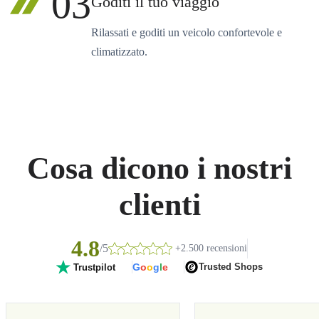
03
Goditi il tuo viaggio
Rilassati e goditi un veicolo confortevole e
climatizzato.
Cosa dicono i nostri
clienti
4.8
/5
+2.500 recensioni
G
o
o
g
l
e
Trusted Shops
Trustpilot