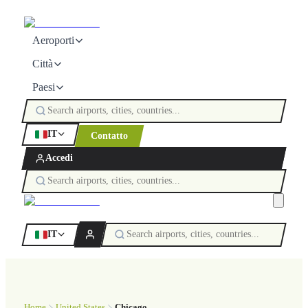
Aeroporti
Città
Paesi
IT
Contatto
Accedi
IT
Home
United States
Chicago