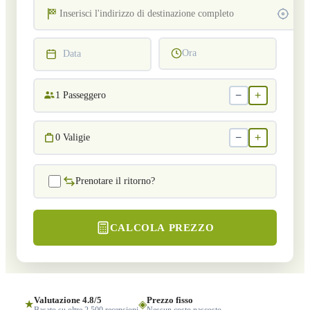
Ora
Data
−
+
1
Passeggero
−
+
0
Valigie
Prenotare il ritorno?
CALCOLA PREZZO
Valutazione 4.8/5
Prezzo fisso
★
◈
Basato su oltre 2.500 recensioni
Nessun costo nascosto