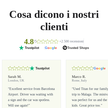
Cosa dicono i nostri
clienti
4.8
/5
+2.500 recensioni
G
o
o
g
l
e
Trusted Shops
Trustpilot
G
o
o
g
l
e
Trustpilot
Sarah M.
Marco R.
London, UK
Rome, Italy
“
Excellent service from Barcelona
“
Used Titan for our famil
Airport. Driver was waiting with
trip to Malaga. The miniv
a sign and the car was spotless.
was perfect for us and the
Will use again!
”
kids. Great price too.
”