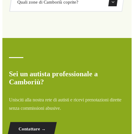
Quali zone di Camboriù coprite?
ritorno direttamente dal nostro sistema di prenotazione.
Copriamo tutte le zone di Camboriù e dintorni: aeroporti,
porti, stazioni ferroviarie e hotel. Se la tua destinazione
non è elencata, contattaci per un preventivo
personalizzato.
Sei un autista professionale a
Camboriù?
Unisciti alla nostra rete di autisti e ricevi prenotazioni dirette
senza commissioni abusive.
Contattare →