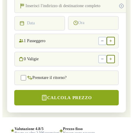
Ora
Data
−
+
1
Passeggero
−
+
0
Valigie
Prenotare il ritorno?
CALCOLA PREZZO
Valutazione 4.8/5
Prezzo fisso
★
◈
Basato su oltre 2.500 recensioni
Nessun costo nascosto