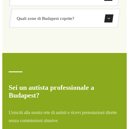
sorprese. Consulta il tuo prezzo subito nel modulo.
Sì, puoi prenotare transfer di sola andata o andata e
Quali zone di Budapest coprite?
ritorno direttamente dal nostro sistema di prenotazione.
Copriamo tutte le zone di Budapest e dintorni: aeroporti,
porti, stazioni ferroviarie e hotel. Se la tua destinazione
non è elencata, contattaci per un preventivo
personalizzato.
Sei un autista professionale a
Budapest?
Unisciti alla nostra rete di autisti e ricevi prenotazioni dirette
senza commissioni abusive.