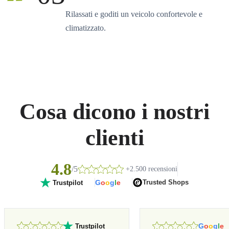
Rilassati e goditi un veicolo confortevole e
climatizzato.
Cosa dicono i nostri
clienti
4.8
/5
+2.500 recensioni
G
o
o
g
l
e
Trusted Shops
Trustpilot
G
o
o
g
l
e
Trustpilot