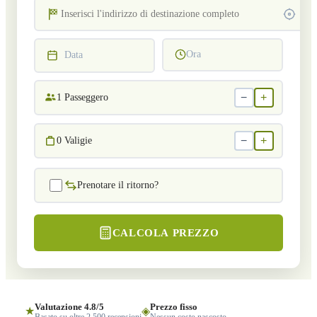
Ora
Data
−
+
1
Passeggero
−
+
0
Valigie
Prenotare il ritorno?
CALCOLA PREZZO
Valutazione 4.8/5
Prezzo fisso
★
◈
Basato su oltre 2.500 recensioni
Nessun costo nascosto