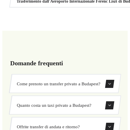
Trasferimento dall'Aeroporto Internazionale Ferenc Liszt di Bu
Domande frequenti
Come prenoto un transfer privato a Budapest?
Usa il nostro modulo di prenotazione per cercare e
Quanto costa un taxi privato a Budapest?
confermare subito il tuo transfer. Scegli ritiro e
destinazione, seleziona il veicolo e conferma a prezzo
I nostri transfer privati a Budapest hanno un prezzo fisso
fisso.
Offrite transfer di andata e ritorno?
concordato prima della partenza. Nessun costo nascosto né