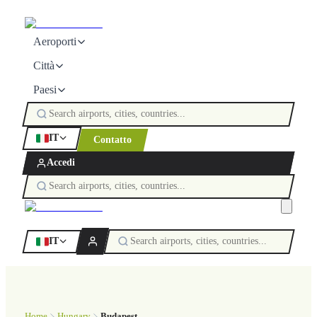
Aeroporti
Città
Paesi
IT
Contatto
Accedi
IT
Home
Hungary
Budapest