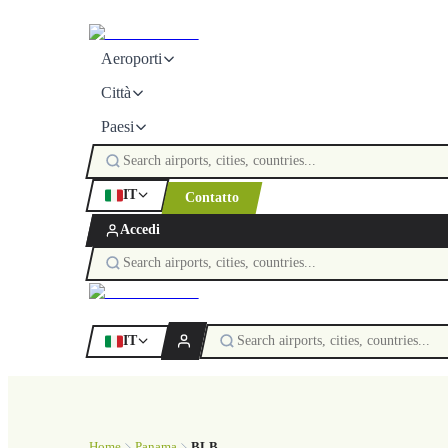
Aeroporti
Città
Paesi
IT
Contatto
Accedi
IT
Home
Panama
BLB