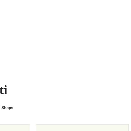
ti
d Shops