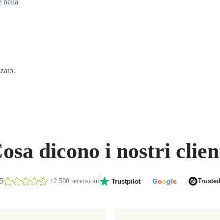
e nella
zzato.
osa dicono i nostri clien
/5
+2.500 recensioni
G
o
o
g
l
e
Truste
Trustpilot