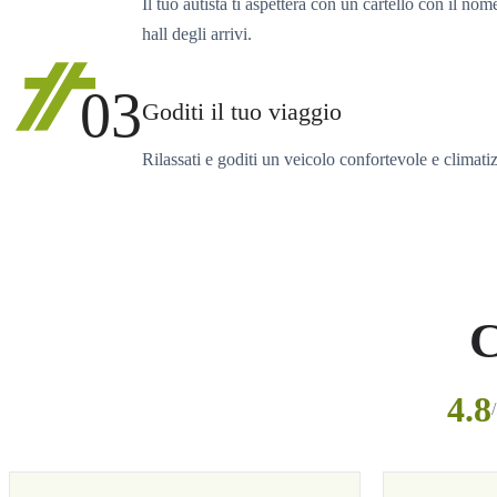
Il tuo autista ti aspetterà con un cartello con il nom
hall degli arrivi.
03
Goditi il tuo viaggio
Rilassati e goditi un veicolo confortevole e climati
C
4.8