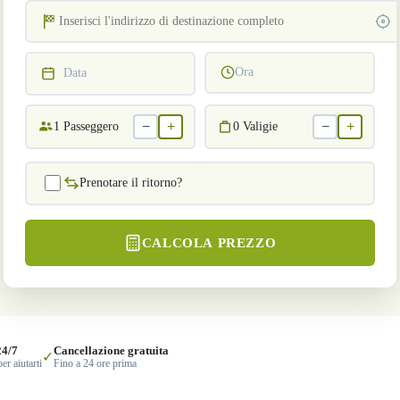
Ora
Data
−
+
−
+
1
Passeggero
0
Valigie
Prenotare il ritorno?
CALCOLA PREZZO
24/7
Cancellazione gratuita
✓
er aiutarti
Fino a 24 ore prima