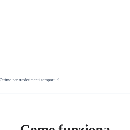
.
ttimo per trasferimenti aeroportuali.
Come funziona