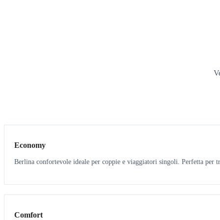
Ve
3
3
Economy
Berlina confortevole ideale per coppie e viaggiatori singoli. Perfetta per tr
3
3
Comfort