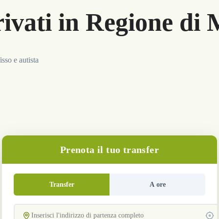
rivati in Regione d
sso e autista
Prenota il tuo transfer
Transfer
A ore