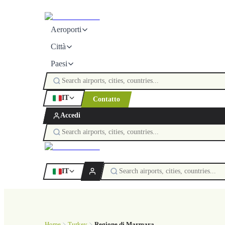
Aeroporti
Città
Paesi
IT
Contatto
Accedi
IT
Home
Turkey
Regione di Marmara