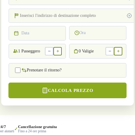
Ora
Data
−
+
−
+
1
Passeggero
0
Valigie
Prenotare il ritorno?
CALCOLA PREZZO
24/7
Cancellazione gratuita
✓
er aiutarti
Fino a 24 ore prima