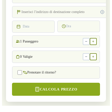
Ora
Data
−
+
1
Passeggero
−
+
0
Valigie
Prenotare il ritorno?
CALCOLA PREZZO