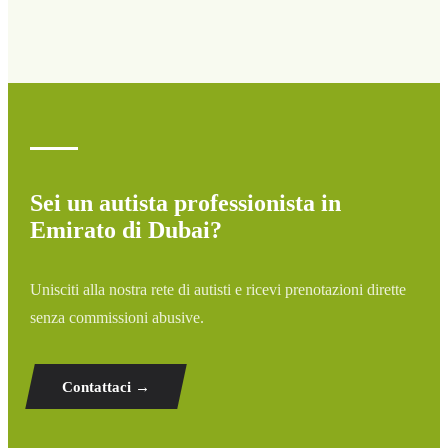
I prezzi dipendono dalla tratta e dal veicolo scelto. Ottieni
subito un preventivo a prezzo fisso nel nostro modulo.
Nessun costo nascosto.
Sei un autista professionista in
Emirato di Dubai?
Unisciti alla nostra rete di autisti e ricevi prenotazioni dirette
senza commissioni abusive.
Contattaci →