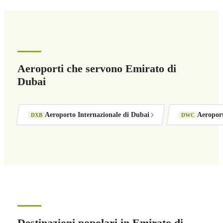
Aeroporti che servono Emirato di
Dubai
Aeroporto Internazionale di Dubai
Aeropor
DXB
DWC
Destinazioni popolari in Emirato di