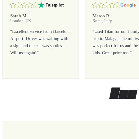
G
o
o
g
l
e
Trustpilot
Sarah M.
Marco R.
London, UK
Rome, Italy
“
Excellent service from Barcelona
“
Used Titan for our famil
Airport. Driver was waiting with
trip to Malaga. The miniv
a sign and the car was spotless.
was perfect for us and the
Will use again!
”
kids. Great price too.
”