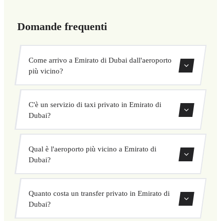
Domande frequenti
Come arrivo a Emirato di Dubai dall'aeroporto
più vicino?
Offriamo transfer privati da tutti gli aeroporti che servono
C'è un servizio di taxi privato in Emirato di
Emirato di Dubai. Usa il nostro modulo di prenotazione
Dubai?
per trovare le tratte disponibili.
Sì, offriamo servizi di taxi privato in tutta la zona di
Qual è l'aeroporto più vicino a Emirato di
Emirato di Dubai con prezzi fissi e autisti professionisti.
Dubai?
Consulta la sezione aeroporti qui sopra per vedere gli
Quanto costa un transfer privato in Emirato di
aeroporti più vicini che servono Emirato di Dubai.
Dubai?