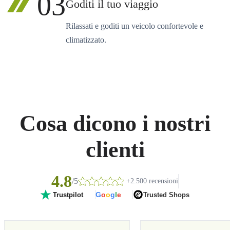
03
Goditi il tuo viaggio
Rilassati e goditi un veicolo confortevole e
climatizzato.
Cosa dicono i nostri
clienti
4.8
/5
+2.500 recensioni
G
o
o
g
l
e
Trusted Shops
Trustpilot