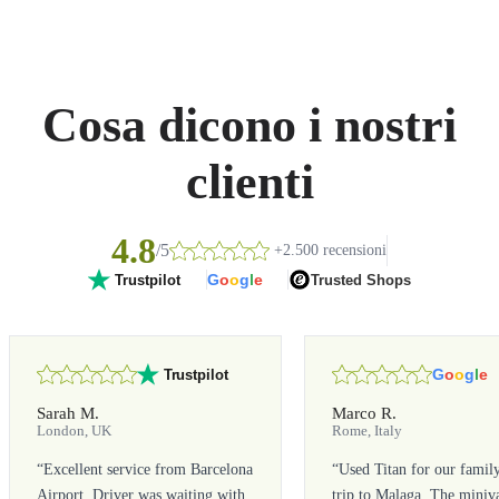
Cosa dicono i nostri
clienti
4.8
/5
+2.500 recensioni
G
o
o
g
l
e
Trusted Shops
Trustpilot
G
o
o
g
l
e
Trustpilot
Sarah M.
Marco R.
London, UK
Rome, Italy
“
Excellent service from Barcelona
“
Used Titan for our famil
Airport. Driver was waiting with
trip to Malaga. The miniv