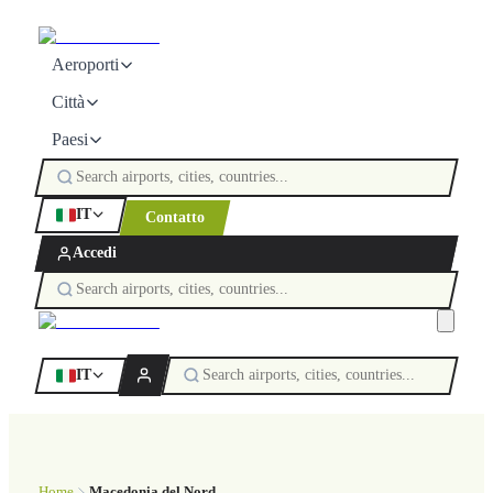
Aeroporti
Città
Paesi
IT
Contatto
Accedi
IT
Home
Macedonia del Nord