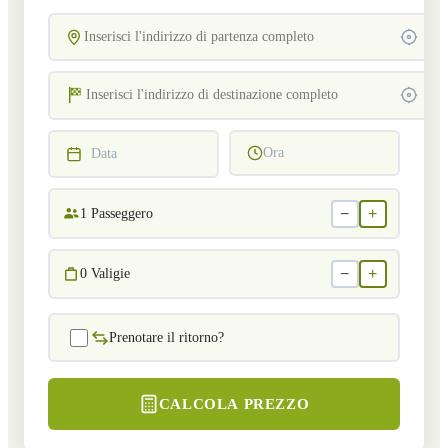
Ora
Data
−
+
1
Passeggero
−
+
0
Valigie
Prenotare il ritorno?
CALCOLA PREZZO