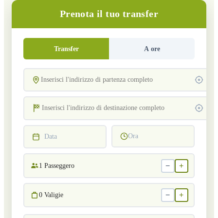
Prenota il tuo transfer
Transfer
A ore
Ora
Data
−
+
1
Passeggero
−
+
0
Valigie