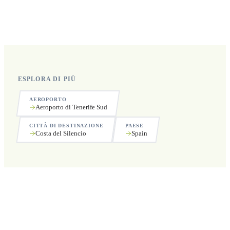
Sì, operiamo 24 ore su 24, 7 giorni su 7, compresi i
festivi.
ESPLORA DI PIÙ
AEROPORTO
Aeroporto di Tenerife Sud
CITTÀ DI DESTINAZIONE
PAESE
Costa del Silencio
Spain