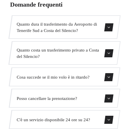
Domande frequenti
Quanto dura il trasferimento da Aeroporto di
Tenerife Sud a Costa del Silencio?
Contattaci per una stima del tempo.
Quanto costa un trasferimento privato a Costa
del Silencio?
Usa il nostro modulo di prenotazione per ottenere un
Cosa succede se il mio volo è in ritardo?
prezzo fisso immediato. Senza costi nascosti.
Monitoriamo tutti i voli in tempo reale. Il tuo autista
Posso cancellare la prenotazione?
adatterà automaticamente l'orario di ritiro senza costi
aggiuntivi.
Sì, puoi cancellare gratuitamente fino a 24 ore prima del
C'è un servizio disponibile 24 ore su 24?
ritiro.