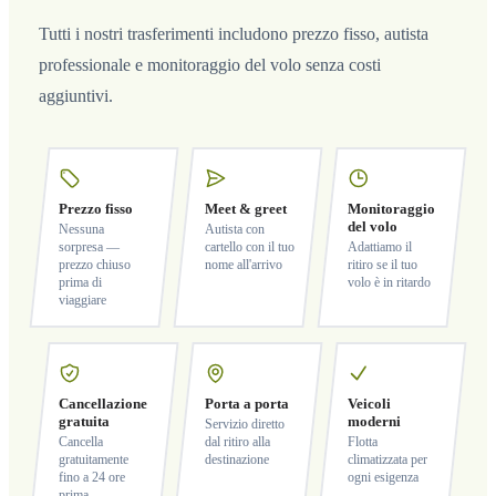
Tutti i nostri trasferimenti includono prezzo fisso, autista
professionale e monitoraggio del volo senza costi
aggiuntivi.
Prezzo fisso
Meet & greet
Monitoraggio
del volo
Nessuna
Autista con
sorpresa —
cartello con il tuo
Adattiamo il
prezzo chiuso
nome all'arrivo
ritiro se il tuo
prima di
volo è in ritardo
viaggiare
Cancellazione
Porta a porta
Veicoli
gratuita
moderni
Servizio diretto
Cancella
dal ritiro alla
Flotta
gratuitamente
destinazione
climatizzata per
fino a 24 ore
ogni esigenza
prima