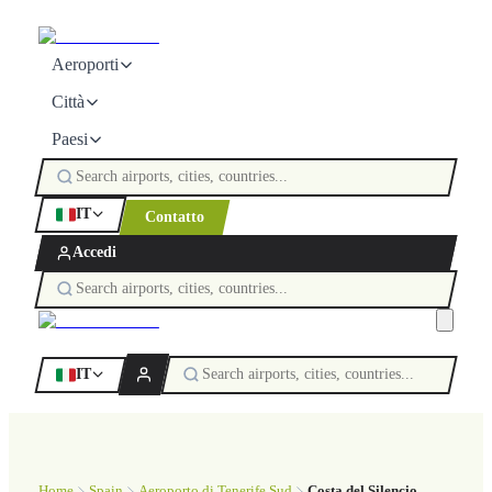
Aeroporti
Città
Paesi
IT
Contatto
Accedi
IT
Home
Spain
Aeroporto di Tenerife Sud
Costa del Silencio