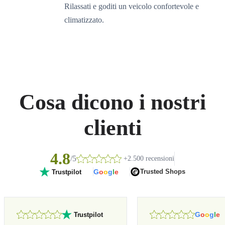
Rilassati e goditi un veicolo confortevole e
climatizzato.
Cosa dicono i nostri
clienti
4.8
/5
+2.500 recensioni
G
o
o
g
l
e
Trusted Shops
Trustpilot
G
o
o
g
l
e
Trustpilot