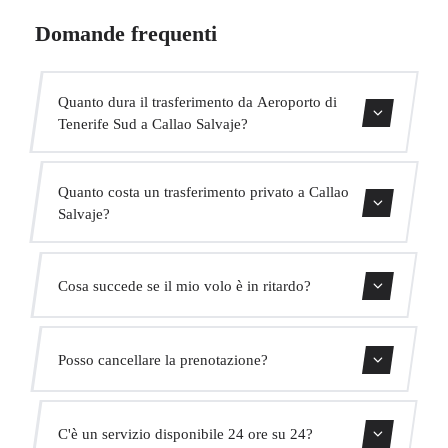
Domande frequenti
Quanto dura il trasferimento da Aeroporto di
Tenerife Sud a Callao Salvaje?
Contattaci per una stima del tempo.
Quanto costa un trasferimento privato a Callao
Salvaje?
Usa il nostro modulo di prenotazione per ottenere un
Cosa succede se il mio volo è in ritardo?
prezzo fisso immediato. Senza costi nascosti.
Monitoriamo tutti i voli in tempo reale. Il tuo autista
Posso cancellare la prenotazione?
adatterà automaticamente l'orario di ritiro senza costi
aggiuntivi.
Sì, puoi cancellare gratuitamente fino a 24 ore prima del
C'è un servizio disponibile 24 ore su 24?
ritiro.