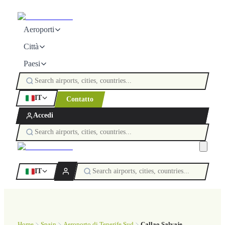
Aeroporti
Città
Paesi
IT
Contatto
Accedi
IT
Home
Spain
Aeroporto di Tenerife Sud
Callao Salvaje