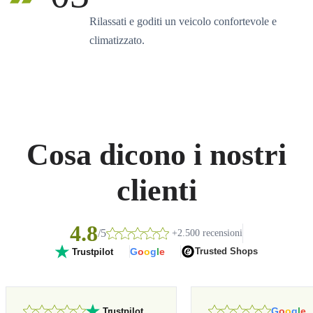
Rilassati e goditi un veicolo confortevole e
climatizzato.
Cosa dicono i nostri
clienti
4.8
/5
+2.500 recensioni
G
o
o
g
l
e
Trusted Shops
Trustpilot
G
o
o
g
l
e
Trustpilot