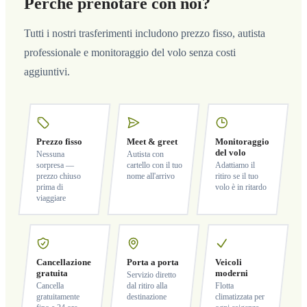
Perché prenotare con noi?
Tutti i nostri trasferimenti includono prezzo fisso, autista
professionale e monitoraggio del volo senza costi
aggiuntivi.
Prezzo fisso
Meet & greet
Monitoraggio
del volo
Nessuna
Autista con
sorpresa —
cartello con il tuo
Adattiamo il
prezzo chiuso
nome all'arrivo
ritiro se il tuo
prima di
volo è in ritardo
viaggiare
Cancellazione
Porta a porta
Veicoli
gratuita
moderni
Servizio diretto
Cancella
dal ritiro alla
Flotta
gratuitamente
destinazione
climatizzata per