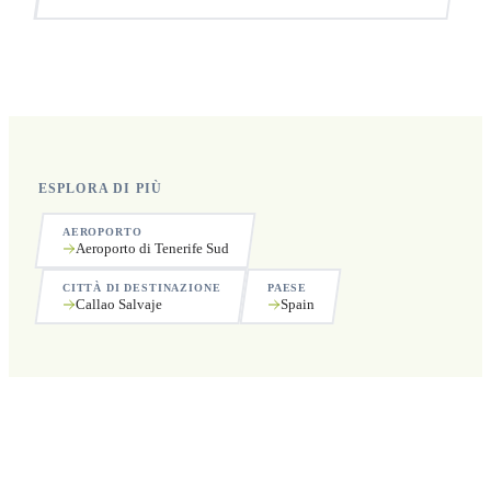
Sì, operiamo 24 ore su 24, 7 giorni su 7, compresi i
festivi.
ESPLORA DI PIÙ
AEROPORTO
Aeroporto di Tenerife Sud
CITTÀ DI DESTINAZIONE
PAESE
Callao Salvaje
Spain