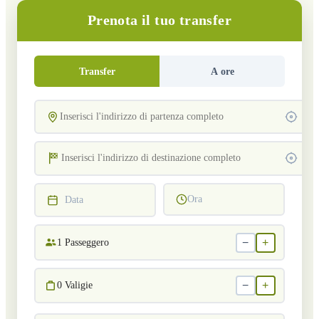
Prenota il tuo transfer
Transfer
A ore
Ora
Data
−
+
1
Passeggero
−
+
0
Valigie