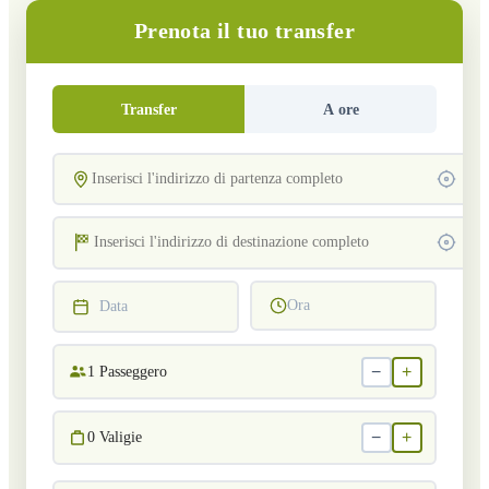
Prenota il tuo transfer
Transfer
A ore
Ora
Data
−
+
1
Passeggero
−
+
0
Valigie