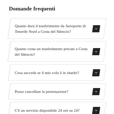
Domande frequenti
Quanto dura il trasferimento da Aeroporto di
Tenerife Nord a Costa del Silencio?
Contattaci per una stima del tempo.
Quanto costa un trasferimento privato a Costa
del Silencio?
Usa il nostro modulo di prenotazione per ottenere un
Cosa succede se il mio volo è in ritardo?
prezzo fisso immediato. Senza costi nascosti.
Monitoriamo tutti i voli in tempo reale. Il tuo autista
Posso cancellare la prenotazione?
adatterà automaticamente l'orario di ritiro senza costi
aggiuntivi.
Sì, puoi cancellare gratuitamente fino a 24 ore prima del
C'è un servizio disponibile 24 ore su 24?
ritiro.