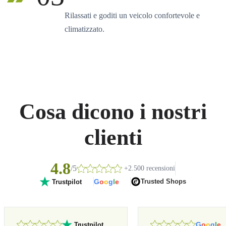
Rilassati e goditi un veicolo confortevole e
climatizzato.
Cosa dicono i nostri
clienti
4.8
/5
+2.500 recensioni
G
o
o
g
l
e
Trusted Shops
Trustpilot
G
o
o
g
l
e
Trustpilot