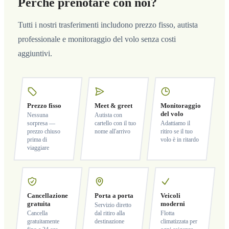
Perché prenotare con noi?
Tutti i nostri trasferimenti includono prezzo fisso, autista
professionale e monitoraggio del volo senza costi
aggiuntivi.
Prezzo fisso
Meet & greet
Monitoraggio
del volo
Nessuna
Autista con
sorpresa —
cartello con il tuo
Adattiamo il
prezzo chiuso
nome all'arrivo
ritiro se il tuo
prima di
volo è in ritardo
viaggiare
Cancellazione
Porta a porta
Veicoli
gratuita
moderni
Servizio diretto
Cancella
dal ritiro alla
Flotta
gratuitamente
destinazione
climatizzata per