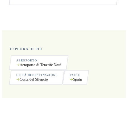
Sì, operiamo 24 ore su 24, 7 giorni su 7, compresi i
festivi.
ESPLORA DI PIÙ
AEROPORTO
Aeroporto di Tenerife Nord
CITTÀ DI DESTINAZIONE
PAESE
Costa del Silencio
Spain