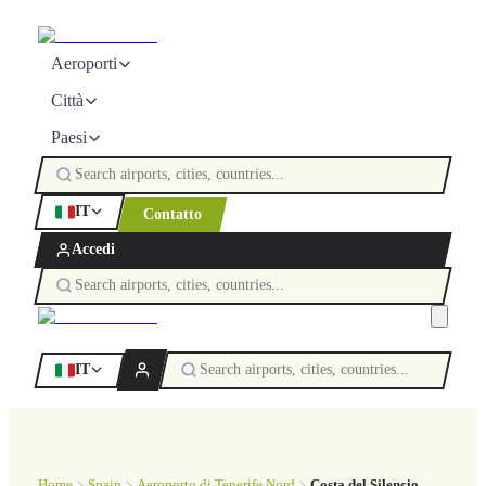
Aeroporti
Città
Paesi
IT
Contatto
Accedi
IT
Home
Spain
Aeroporto di Tenerife Nord
Costa del Silencio