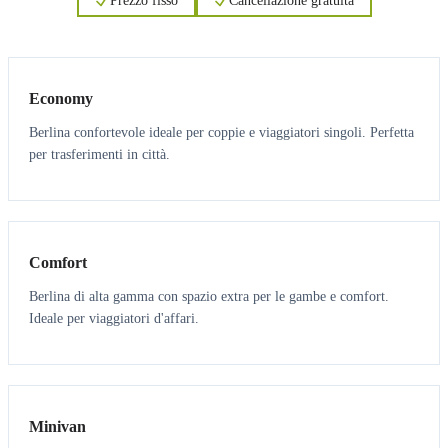
Prezzo fisso
Cancellazione gratuita
3
3
Economy
Berlina confortevole ideale per coppie e viaggiatori singoli. Perfetta
per trasferimenti in città.
3
3
Comfort
Berlina di alta gamma con spazio extra per le gambe e comfort.
Ideale per viaggiatori d'affari.
6
5
Minivan