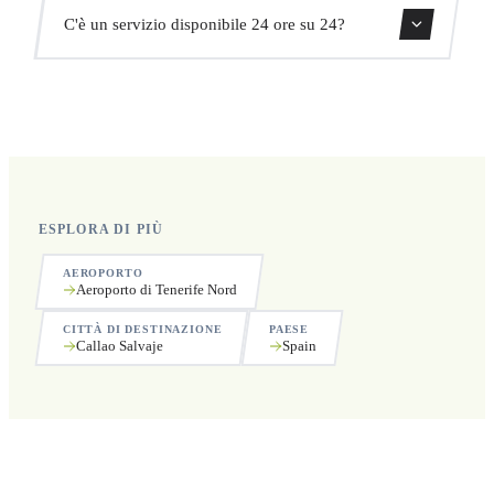
Sì, puoi cancellare gratuitamente fino a 24 ore prima del
C'è un servizio disponibile 24 ore su 24?
ritiro.
Sì, operiamo 24 ore su 24, 7 giorni su 7, compresi i
festivi.
ESPLORA DI PIÙ
AEROPORTO
Aeroporto di Tenerife Nord
CITTÀ DI DESTINAZIONE
PAESE
Callao Salvaje
Spain