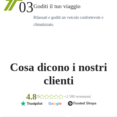
03
Goditi il tuo viaggio
Rilassati e goditi un veicolo confortevole e
climatizzato.
Cosa dicono i nostri
clienti
4.8
/5
+2.500 recensioni
G
o
o
g
l
e
Trusted Shops
Trustpilot