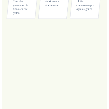
Cancella
dal ritiro alla
Flotta
gratuitamente
destinazione
climatizzata per
fino a 24 ore
ogni esigenza
prima