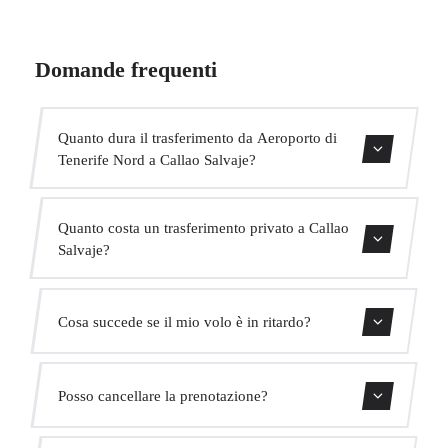
Domande frequenti
Quanto dura il trasferimento da Aeroporto di
Tenerife Nord a Callao Salvaje?
Contattaci per una stima del tempo.
Quanto costa un trasferimento privato a Callao
Salvaje?
Usa il nostro modulo di prenotazione per ottenere un
Cosa succede se il mio volo è in ritardo?
prezzo fisso immediato. Senza costi nascosti.
Monitoriamo tutti i voli in tempo reale. Il tuo autista
Posso cancellare la prenotazione?
adatterà automaticamente l'orario di ritiro senza costi
aggiuntivi.