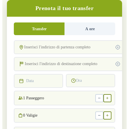
Prenota il tuo transfer
Transfer
A ore
Ora
Data
−
+
1
Passeggero
−
+
0
Valigie