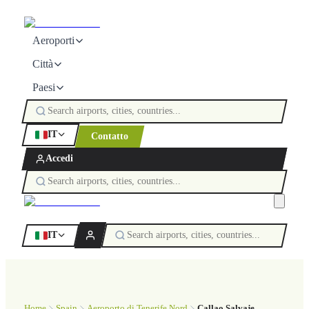
Aeroporti
Città
Paesi
IT
Contatto
Accedi
IT
Home
Spain
Aeroporto di Tenerife Nord
Callao Salvaje