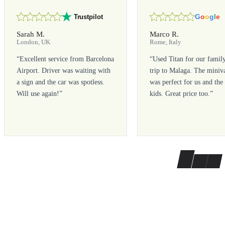
G
o
o
g
l
e
Trustpilot
Sarah M.
Marco R.
London, UK
Rome, Italy
“
Excellent service from Barcelona
“
Used Titan for our famil
Airport. Driver was waiting with
trip to Malaga. The miniv
a sign and the car was spotless.
was perfect for us and the
Will use again!
”
kids. Great price too.
”