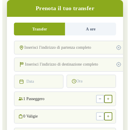
Prenota il tuo transfer
Transfer
A ore
Ora
Data
−
+
1
Passeggero
−
+
0
Valigie