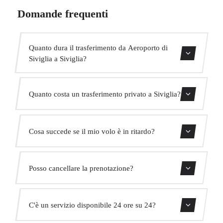
Domande frequenti
Quanto dura il trasferimento da Aeroporto di
Siviglia a Siviglia?
Contattaci per una stima del tempo.
Quanto costa un trasferimento privato a Siviglia?
Usa il nostro modulo di prenotazione per ottenere un
Cosa succede se il mio volo è in ritardo?
prezzo fisso immediato. Senza costi nascosti.
Monitoriamo tutti i voli in tempo reale. Il tuo autista
Posso cancellare la prenotazione?
adatterà automaticamente l'orario di ritiro senza costi
aggiuntivi.
Sì, puoi cancellare gratuitamente fino a 24 ore prima del
C'è un servizio disponibile 24 ore su 24?
ritiro.