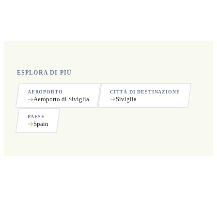
Sì, operiamo 24 ore su 24, 7 giorni su 7, compresi i
festivi.
ESPLORA DI PIÙ
AEROPORTO
CITTÀ DI DESTINAZIONE
Aeroporto di Siviglia
Siviglia
PAESE
Spain