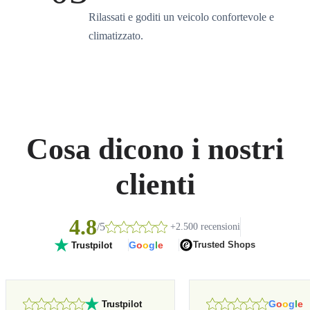
Rilassati e goditi un veicolo confortevole e
climatizzato.
Cosa dicono i nostri
clienti
4.8
/5
+2.500 recensioni
G
o
o
g
l
e
Trusted Shops
Trustpilot
G
o
o
g
l
e
Trustpilot