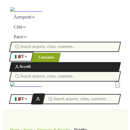
Aeroporti
Città
Paesi
IT
Contatto
Accedi
IT
Home
Spain
Aeroporto di Siviglia
Siviglia