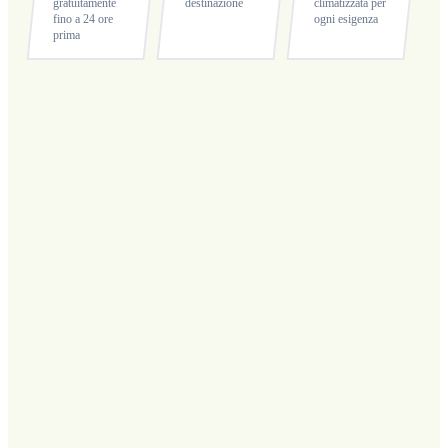
gratuitamente
destinazione
climatizzata per
fino a 24 ore
ogni esigenza
prima