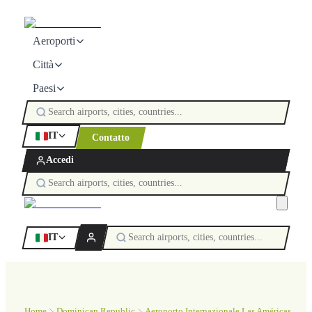
Aeroporti
Città
Paesi
IT
Contatto
Accedi
IT
Home
Dominican Republic
Aeroporto Internazionale Las Américas