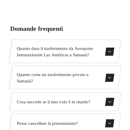
Domande frequenti
Quanto dura il trasferimento da Aeroporto
Internazionale Las Américas a Samanà?
Contattaci per una stima del tempo.
Quanto costa un trasferimento privato a
Samanà?
Usa il nostro modulo di prenotazione per ottenere un
Cosa succede se il mio volo è in ritardo?
prezzo fisso immediato. Senza costi nascosti.
Monitoriamo tutti i voli in tempo reale. Il tuo autista
Posso cancellare la prenotazione?
adatterà automaticamente l'orario di ritiro senza costi