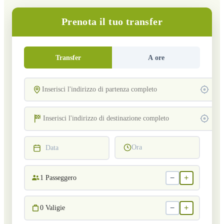
Prenota il tuo transfer
Transfer
A ore
Ora
Data
−
+
1
Passeggero
−
+
0
Valigie