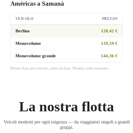
Américas a Samanà
VEICOLO
PREZZO
Berlina
128,42 €
Monovolume
139,59 €
Monovolume grande
144,36 €
Prezzo fisso per veicolo, tutto incluso. Nessun costo nascosto.
La nostra flotta
Veicoli moderni per ogni esigenza — da viaggiatori singoli a grandi
gruppi.