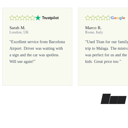
G
o
o
g
l
e
Trustpilot
Sarah M.
Marco R.
London, UK
Rome, Italy
“
Excellent service from Barcelona
“
Used Titan for our famil
Airport. Driver was waiting with
trip to Malaga. The miniv
a sign and the car was spotless.
was perfect for us and the
Will use again!
”
kids. Great price too.
”