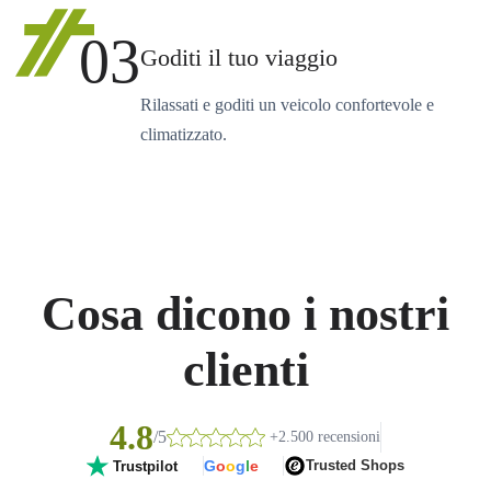
03
Goditi il tuo viaggio
Rilassati e goditi un veicolo confortevole e
climatizzato.
Cosa dicono i nostri
clienti
4.8
/5
+2.500 recensioni
G
o
o
g
l
e
Trusted Shops
Trustpilot