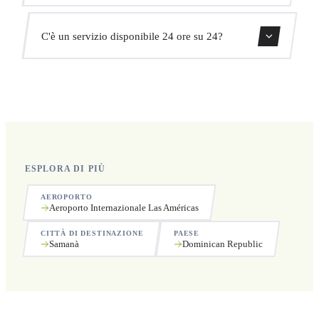
aggiuntivi.
Sì, puoi cancellare gratuitamente fino a 24 ore prima del
C'è un servizio disponibile 24 ore su 24?
ritiro.
Sì, operiamo 24 ore su 24, 7 giorni su 7, compresi i
festivi.
ESPLORA DI PIÙ
AEROPORTO
Aeroporto Internazionale Las Américas
CITTÀ DI DESTINAZIONE
PAESE
Samanà
Dominican Republic