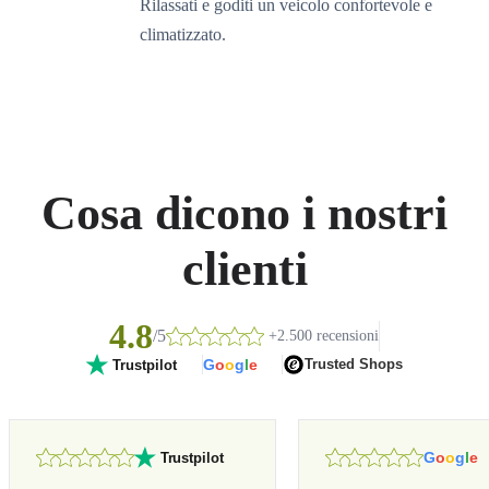
Rilassati e goditi un veicolo confortevole e
climatizzato.
Cosa dicono i nostri
clienti
4.8
/5
+2.500 recensioni
G
o
o
g
l
e
Trusted Shops
Trustpilot
G
o
o
g
l
e
Trustpilot