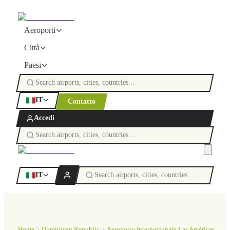
Aeroporti
Città
Paesi
IT
Contatto
Accedi
IT
Home
Dominican Republic
Aeroporto Internazionale Las Américas