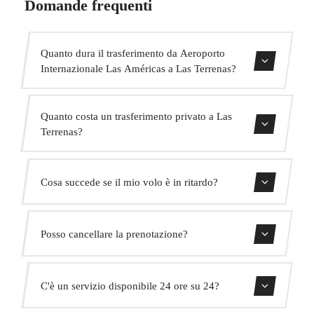
Domande frequenti
Quanto dura il trasferimento da Aeroporto
Internazionale Las Américas a Las Terrenas?
Contattaci per una stima del tempo.
Quanto costa un trasferimento privato a Las
Terrenas?
Usa il nostro modulo di prenotazione per ottenere un
Cosa succede se il mio volo è in ritardo?
prezzo fisso immediato. Senza costi nascosti.
Monitoriamo tutti i voli in tempo reale. Il tuo autista
Posso cancellare la prenotazione?
adatterà automaticamente l'orario di ritiro senza costi
aggiuntivi.
Sì, puoi cancellare gratuitamente fino a 24 ore prima del
C'è un servizio disponibile 24 ore su 24?
ritiro.