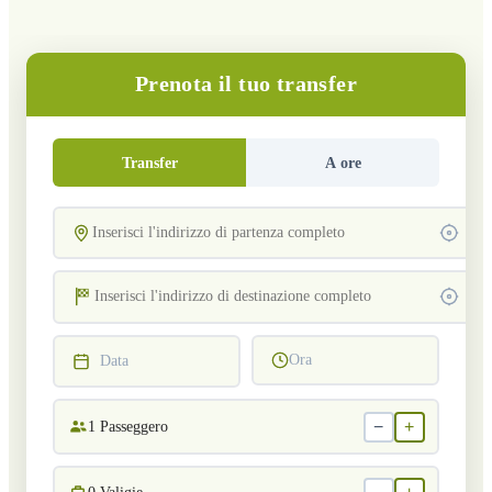
Prenota il tuo transfer
Transfer
A ore
Ora
Data
−
+
1
Passeggero