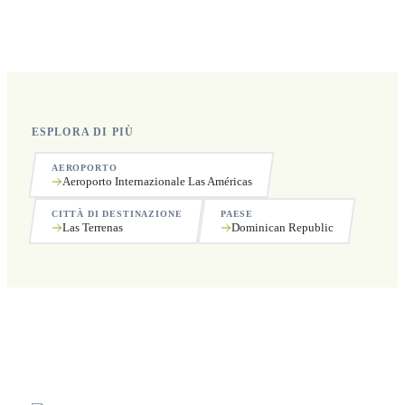
Sì, operiamo 24 ore su 24, 7 giorni su 7, compresi i
festivi.
ESPLORA DI PIÙ
AEROPORTO
Aeroporto Internazionale Las Américas
CITTÀ DI DESTINAZIONE
PAESE
Las Terrenas
Dominican Republic