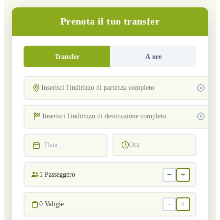
Prenota il tuo transfer
Transfer
A ore
Ora
Data
−
+
1
Passeggero
−
+
0
Valigie