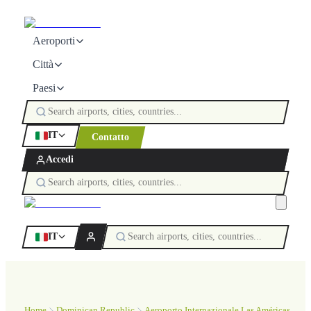
Aeroporti
Città
Paesi
IT
Contatto
Accedi
IT
Home
Dominican Republic
Aeroporto Internazionale Las Américas