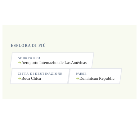
Sì, operiamo 24 ore su 24, 7 giorni su 7, compresi i
festivi.
ESPLORA DI PIÙ
AEROPORTO
Aeroporto Internazionale Las Américas
CITTÀ DI DESTINAZIONE
PAESE
Boca Chica
Dominican Republic