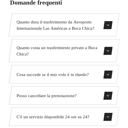
Domande frequenti
Quanto dura il trasferimento da Aeroporto
Internazionale Las Américas a Boca Chica?
Contattaci per una stima del tempo.
Quanto costa un trasferimento privato a Boca
Chica?
Usa il nostro modulo di prenotazione per ottenere un
Cosa succede se il mio volo è in ritardo?
prezzo fisso immediato. Senza costi nascosti.
Monitoriamo tutti i voli in tempo reale. Il tuo autista
Posso cancellare la prenotazione?
adatterà automaticamente l'orario di ritiro senza costi
aggiuntivi.
Sì, puoi cancellare gratuitamente fino a 24 ore prima del
C'è un servizio disponibile 24 ore su 24?
ritiro.