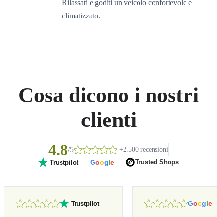
Rilassati e goditi un veicolo confortevole e
climatizzato.
Cosa dicono i nostri
clienti
4.8
/5
+2.500 recensioni
G
o
o
g
l
e
Trusted Shops
Trustpilot
G
o
o
g
l
e
Trustpilot