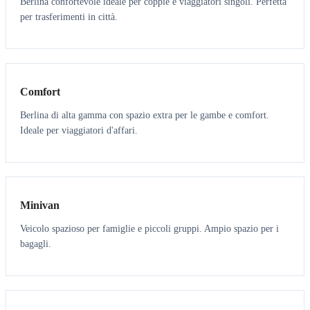
Berlina confortevole ideale per coppie e viaggiatori singoli. Perfetta
per trasferimenti in città.
3
3
Comfort
Berlina di alta gamma con spazio extra per le gambe e comfort.
Ideale per viaggiatori d'affari.
6
5
Minivan
Veicolo spazioso per famiglie e piccoli gruppi. Ampio spazio per i
bagagli.
7
7