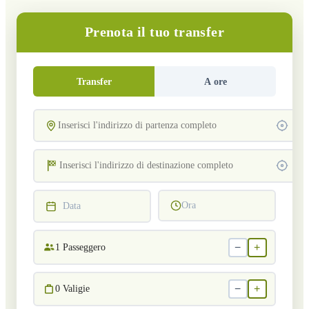
Prenota il tuo transfer
Transfer
A ore
Ora
Data
−
+
1
Passeggero
−
+
0
Valigie