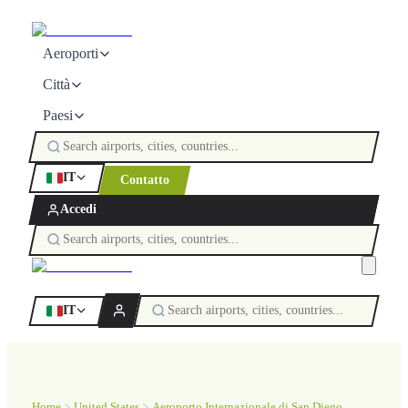
Aeroporti
Città
Paesi
IT
Contatto
Accedi
IT
Home
United States
Aeroporto Internazionale di San Diego