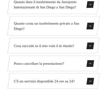
Quanto dura il trasferimento da Aeroporto
Internazionale di San Diego a San Diego?
Il trasferimento dura circa 10 min.
Quanto costa un trasferimento privato a San
Diego?
Usa il nostro modulo di prenotazione per ottenere un
Cosa succede se il mio volo è in ritardo?
prezzo fisso immediato. Senza costi nascosti.
Monitoriamo tutti i voli in tempo reale. Il tuo autista
Posso cancellare la prenotazione?
adatterà automaticamente l'orario di ritiro senza costi
aggiuntivi.
Sì, puoi cancellare gratuitamente fino a 24 ore prima del
C'è un servizio disponibile 24 ore su 24?
ritiro.
Sì, operiamo 24 ore su 24, 7 giorni su 7, compresi i
festivi.