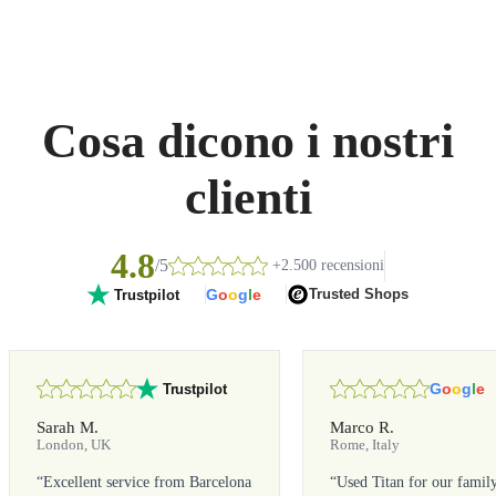
Cosa dicono i nostri
clienti
4.8
/5
+2.500 recensioni
G
o
o
g
l
e
Trusted Shops
Trustpilot
G
o
o
g
l
e
Trustpilot
Sarah M.
Marco R.
London, UK
Rome, Italy
“
Excellent service from Barcelona
“
Used Titan for our famil