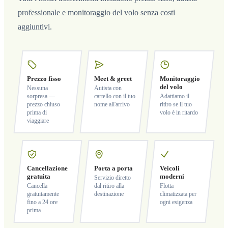
professionale e monitoraggio del volo senza costi
aggiuntivi.
Prezzo fisso
Meet & greet
Monitoraggio
del volo
Nessuna
Autista con
sorpresa —
cartello con il tuo
Adattiamo il
prezzo chiuso
nome all'arrivo
ritiro se il tuo
prima di
volo è in ritardo
viaggiare
Cancellazione
Porta a porta
Veicoli
gratuita
moderni
Servizio diretto
Cancella
dal ritiro alla
Flotta
gratuitamente
destinazione
climatizzata per
fino a 24 ore
ogni esigenza
prima