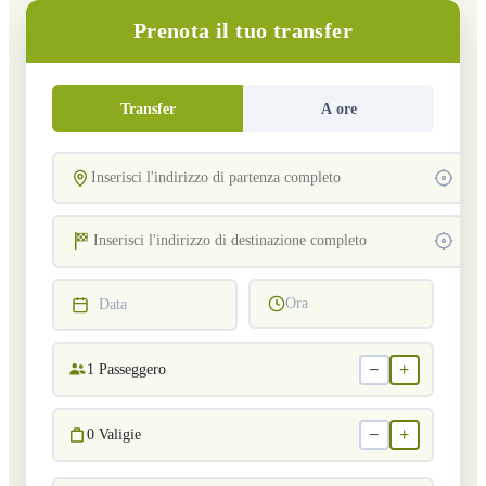
Prenota il tuo transfer
Transfer
A ore
Ora
Data
−
+
1
Passeggero
−
+
0
Valigie