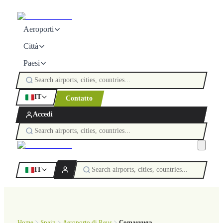
Aeroporti
Città
Paesi
IT
Contatto
Accedi
IT
Home
Spain
Aeroporto di Reus
Comarruga