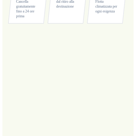
Cancella
dal ritiro alla
Flotta
gratuitamente
destinazione
climatizzata per
fino a 24 ore
ogni esigenza
prima