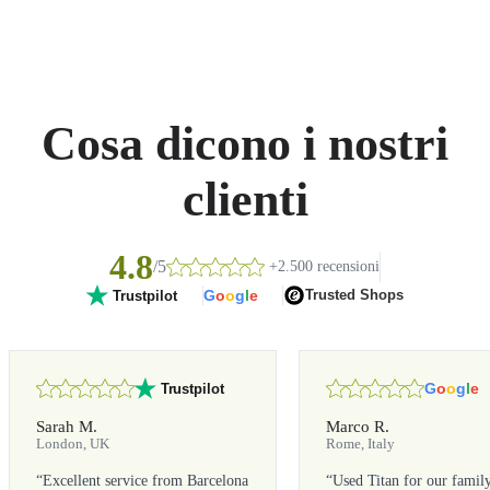
Cosa dicono i nostri
clienti
4.8
/5
+2.500 recensioni
G
o
o
g
l
e
Trusted Shops
Trustpilot
G
o
o
g
l
e
Trustpilot
Sarah M.
Marco R.
London, UK
Rome, Italy
“
Excellent service from Barcelona
“
Used Titan for our famil