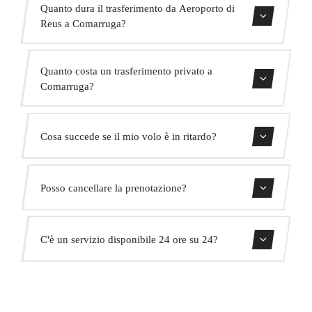
Quanto dura il trasferimento da Aeroporto di
Reus a Comarruga?
Contattaci per una stima del tempo.
Quanto costa un trasferimento privato a
Comarruga?
Usa il nostro modulo di prenotazione per ottenere un
Cosa succede se il mio volo è in ritardo?
prezzo fisso immediato. Senza costi nascosti.
Monitoriamo tutti i voli in tempo reale. Il tuo autista
Posso cancellare la prenotazione?
adatterà automaticamente l'orario di ritiro senza costi
aggiuntivi.
Sì, puoi cancellare gratuitamente fino a 24 ore prima del
C'è un servizio disponibile 24 ore su 24?
ritiro.
Sì, operiamo 24 ore su 24, 7 giorni su 7, compresi i
festivi.