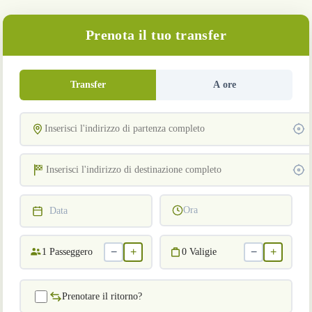
Prenota il tuo transfer
Transfer
A ore
Ora
Data
−
+
−
+
1
Passeggero
0
Valigie
Prenotare il ritorno?