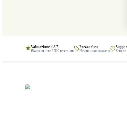
Valutazione 4.8/5
Prezzo fisso
Suppor
Basato su oltre 2.500 recensioni
Nessun costo nascosto
Sempre q