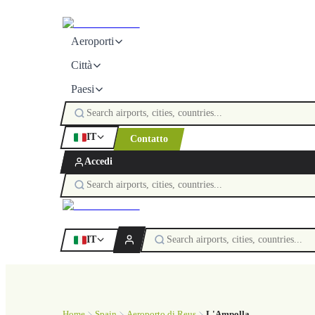
Aeroporti
Città
Paesi
IT
Contatto
Accedi
IT
Home
Spain
Aeroporto di Reus
L'Ampolla