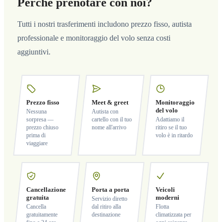
Perché prenotare con noi?
Tutti i nostri trasferimenti includono prezzo fisso, autista
professionale e monitoraggio del volo senza costi
aggiuntivi.
Prezzo fisso
Meet & greet
Monitoraggio
del volo
Nessuna
Autista con
sorpresa —
cartello con il tuo
Adattiamo il
prezzo chiuso
nome all'arrivo
ritiro se il tuo
prima di
volo è in ritardo
viaggiare
Cancellazione
Porta a porta
Veicoli
gratuita
moderni
Servizio diretto
Cancella
dal ritiro alla
Flotta
gratuitamente
destinazione
climatizzata per