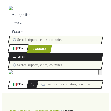
Aeroporti
Città
Paesi
IT
Contatto
Accedi
IT
Home
Portugal
Aeroporto di Porto
Oporto