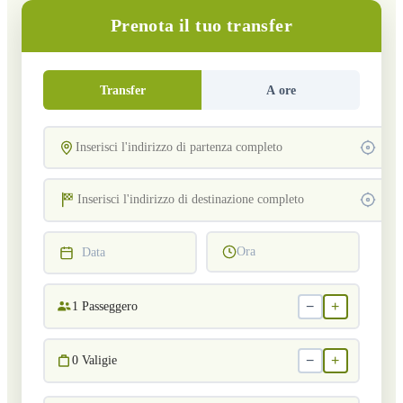
Prenota il tuo transfer
Transfer
A ore
Ora
Data
−
+
1
Passeggero
−
+
0
Valigie