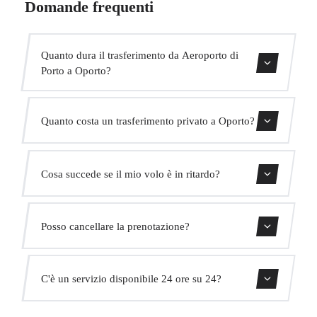
Domande frequenti
Quanto dura il trasferimento da Aeroporto di
Porto a Oporto?
Contattaci per una stima del tempo.
Quanto costa un trasferimento privato a Oporto?
Usa il nostro modulo di prenotazione per ottenere un
Cosa succede se il mio volo è in ritardo?
prezzo fisso immediato. Senza costi nascosti.
Monitoriamo tutti i voli in tempo reale. Il tuo autista
Posso cancellare la prenotazione?
adatterà automaticamente l'orario di ritiro senza costi
aggiuntivi.
Sì, puoi cancellare gratuitamente fino a 24 ore prima del
C'è un servizio disponibile 24 ore su 24?
ritiro.