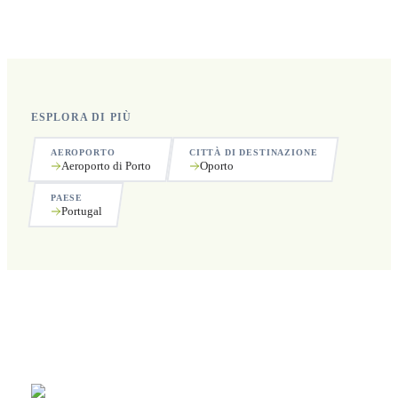
Sì, operiamo 24 ore su 24, 7 giorni su 7, compresi i
festivi.
ESPLORA DI PIÙ
AEROPORTO
CITTÀ DI DESTINAZIONE
Aeroporto di Porto
Oporto
PAESE
Portugal