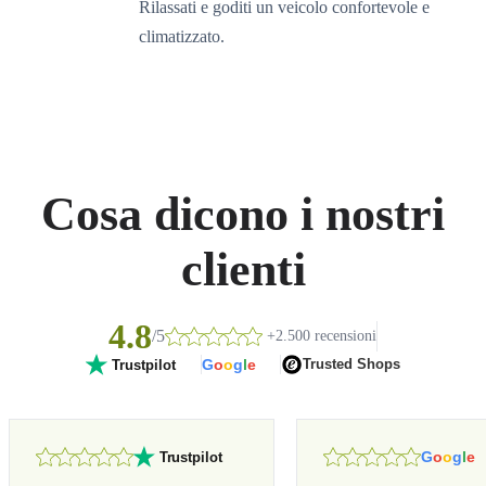
Rilassati e goditi un veicolo confortevole e
climatizzato.
Cosa dicono i nostri
clienti
4.8
/5
+2.500 recensioni
G
o
o
g
l
e
Trusted Shops
Trustpilot
G
o
o
g
l
e
Trustpilot