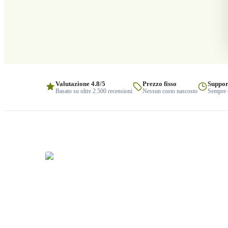
Valutazione 4.8/5
Prezzo fisso
Suppor
Basato su oltre 2.500 recensioni
Nessun costo nascosto
Sempre q