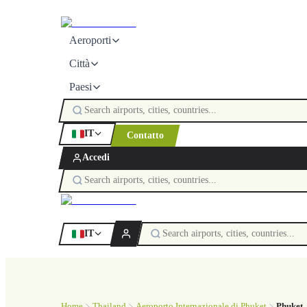
Aeroporti
Città
Paesi
IT
Contatto
Accedi
IT
Home
Thailand
Aeroporto Internazionale di Phuket
Phuket