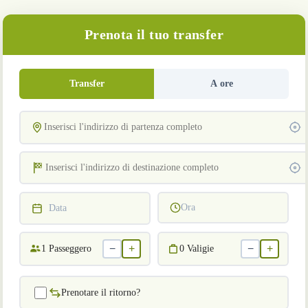
Prenota il tuo transfer
Transfer
A ore
Ora
Data
−
+
−
+
1
Passeggero
0
Valigie
Prenotare il ritorno?