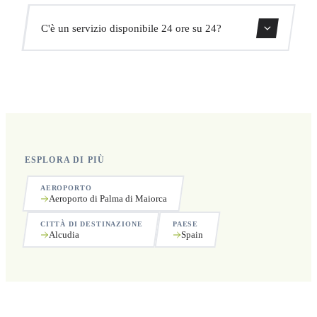
aggiuntivi.
Sì, puoi cancellare gratuitamente fino a 24 ore prima del
C'è un servizio disponibile 24 ore su 24?
ritiro.
Sì, operiamo 24 ore su 24, 7 giorni su 7, compresi i
festivi.
ESPLORA DI PIÙ
AEROPORTO
Aeroporto di Palma di Maiorca
CITTÀ DI DESTINAZIONE
PAESE
Alcudia
Spain