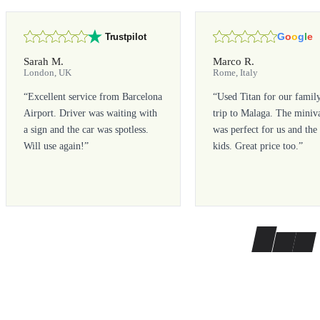
G
o
o
g
l
e
Trustpilot
Sarah M.
Marco R.
London, UK
Rome, Italy
“
Excellent service from Barcelona
“
Used Titan for our famil
Airport. Driver was waiting with
trip to Malaga. The miniv
a sign and the car was spotless.
was perfect for us and the
Will use again!
”
kids. Great price too.
”