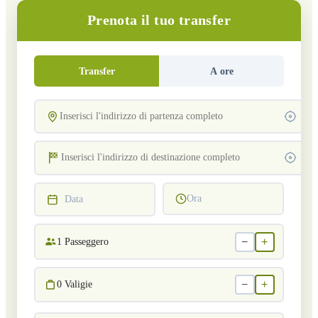
Prenota il tuo transfer
Transfer
A ore
Ora
Data
−
+
1
Passeggero
−
+
0
Valigie