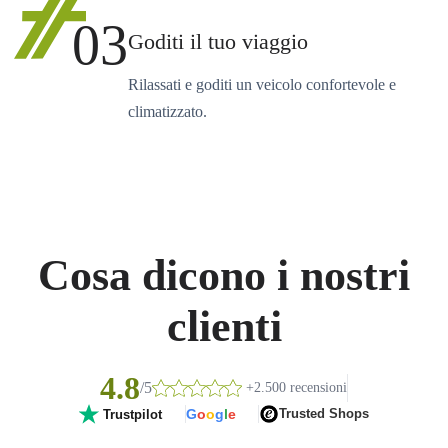
03
Goditi il tuo viaggio
Rilassati e goditi un veicolo confortevole e
climatizzato.
Cosa dicono i nostri
clienti
4.8
/5
+2.500 recensioni
G
o
o
g
l
e
Trusted Shops
Trustpilot