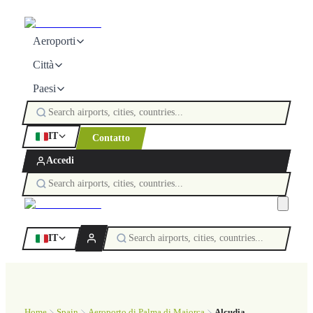
Aeroporti
Città
Paesi
IT
Contatto
Accedi
IT
Home
Spain
Aeroporto di Palma di Maiorca
Alcudia