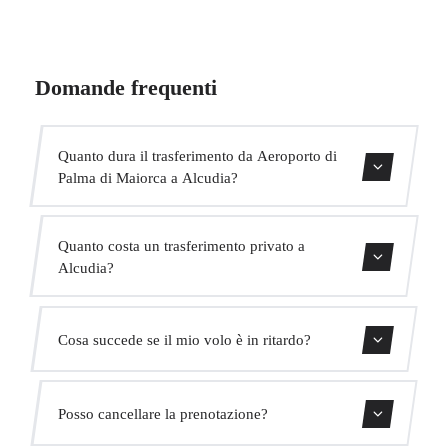
Domande frequenti
Quanto dura il trasferimento da Aeroporto di
Palma di Maiorca a Alcudia?
Contattaci per una stima del tempo.
Quanto costa un trasferimento privato a
Alcudia?
Usa il nostro modulo di prenotazione per ottenere un
Cosa succede se il mio volo è in ritardo?
prezzo fisso immediato. Senza costi nascosti.
Monitoriamo tutti i voli in tempo reale. Il tuo autista
Posso cancellare la prenotazione?
adatterà automaticamente l'orario di ritiro senza costi