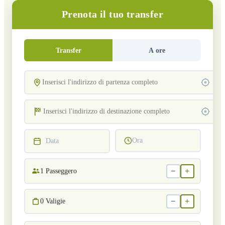
Prenota il tuo transfer
Transfer
A ore
Ora
Data
−
+
1
Passeggero
−
+
0
Valigie