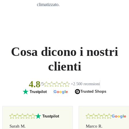
climatizzato.
Cosa dicono i nostri
clienti
4.8
/5
+2.500 recensioni
G
o
o
g
l
e
Trusted Shops
Trustpilot
G
o
o
g
l
e
Trustpilot
Sarah M.
Marco R.