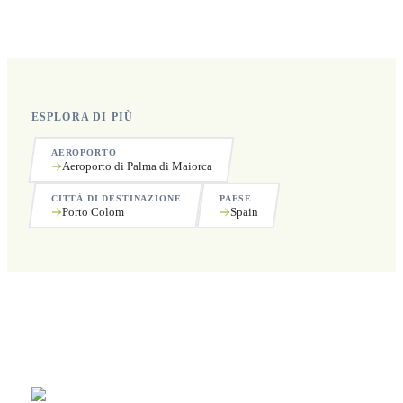
Sì, operiamo 24 ore su 24, 7 giorni su 7, compresi i
festivi.
ESPLORA DI PIÙ
AEROPORTO
Aeroporto di Palma di Maiorca
CITTÀ DI DESTINAZIONE
PAESE
Porto Colom
Spain