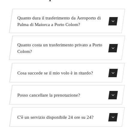
Quanto dura il trasferimento da Aeroporto di
Palma di Maiorca a Porto Colom?
Contattaci per una stima del tempo.
Quanto costa un trasferimento privato a Porto
Colom?
Usa il nostro modulo di prenotazione per ottenere un
Cosa succede se il mio volo è in ritardo?
prezzo fisso immediato. Senza costi nascosti.
Monitoriamo tutti i voli in tempo reale. Il tuo autista
Posso cancellare la prenotazione?
adatterà automaticamente l'orario di ritiro senza costi
aggiuntivi.
Sì, puoi cancellare gratuitamente fino a 24 ore prima del
C'è un servizio disponibile 24 ore su 24?
ritiro.