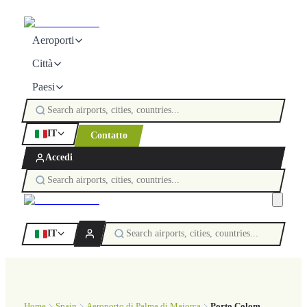
Aeroporti
Città
Paesi
IT
Contatto
Accedi
IT
Home
Spain
Aeroporto di Palma di Maiorca
Porto Colom