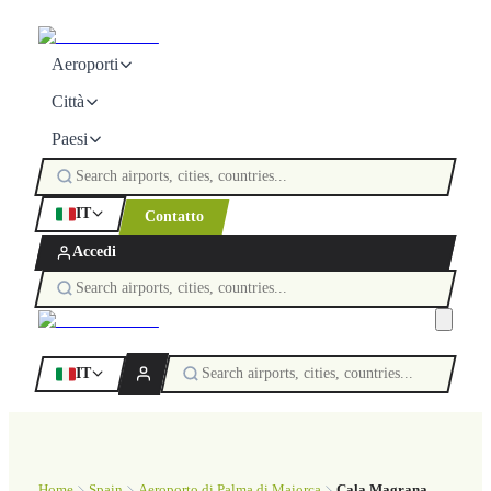
Aeroporti
Città
Paesi
IT
Contatto
Accedi
IT
Home
Spain
Aeroporto di Palma di Maiorca
Cala Magrana