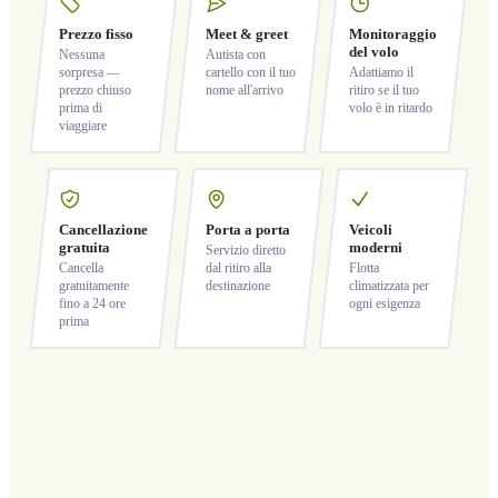
Prezzo fisso
Meet & greet
Monitoraggio
del volo
Nessuna
Autista con
sorpresa —
cartello con il tuo
Adattiamo il
prezzo chiuso
nome all'arrivo
ritiro se il tuo
prima di
volo è in ritardo
viaggiare
Cancellazione
Porta a porta
Veicoli
gratuita
moderni
Servizio diretto
Cancella
dal ritiro alla
Flotta
gratuitamente
destinazione
climatizzata per
fino a 24 ore
ogni esigenza
prima