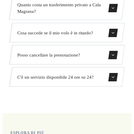
Contattaci per una stima del tempo.
Quanto costa un trasferimento privato a Cala
Magrana?
Usa il nostro modulo di prenotazione per ottenere un
Cosa succede se il mio volo è in ritardo?
prezzo fisso immediato. Senza costi nascosti.
Monitoriamo tutti i voli in tempo reale. Il tuo autista
Posso cancellare la prenotazione?
adatterà automaticamente l'orario di ritiro senza costi
aggiuntivi.
Sì, puoi cancellare gratuitamente fino a 24 ore prima del
C'è un servizio disponibile 24 ore su 24?
ritiro.
Sì, operiamo 24 ore su 24, 7 giorni su 7, compresi i
festivi.
ESPLORA DI PIÙ