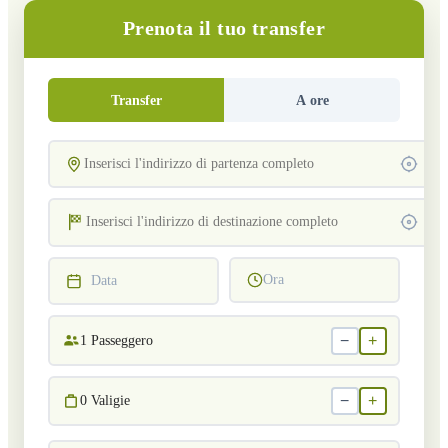
Prenota il tuo transfer
Transfer
A ore
Ora
Data
−
+
1
Passeggero
−
+
0
Valigie