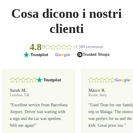
Cosa dicono i nostri
clienti
4.8
/5
+2.500 recensioni
G
o
o
g
l
e
Trusted Shops
Trustpilot
G
o
o
g
l
e
Trustpilot
Sarah M.
Marco R.
London, UK
Rome, Italy
“
Excellent service from Barcelona
“
Used Titan for our famil
Airport. Driver was waiting with
trip to Malaga. The miniv
a sign and the car was spotless.
was perfect for us and the
Will use again!
”
kids. Great price too.
”