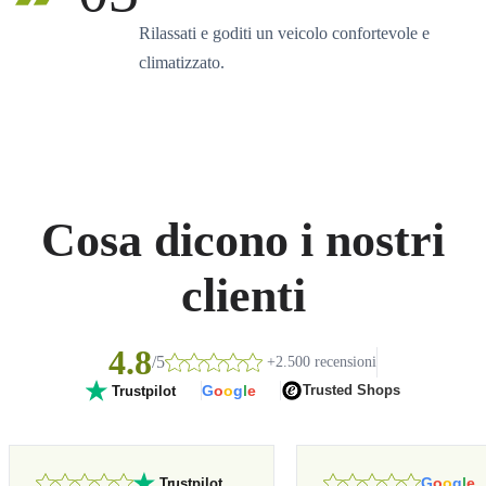
Rilassati e goditi un veicolo confortevole e
climatizzato.
Cosa dicono i nostri
clienti
4.8
/5
+2.500 recensioni
G
o
o
g
l
e
Trusted Shops
Trustpilot
G
o
o
g
l
e
Trustpilot