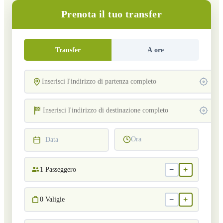
Prenota il tuo transfer
Transfer
A ore
Ora
Data
−
+
1
Passeggero
−
+
0
Valigie