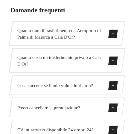
Domande frequenti
Quanto dura il trasferimento da Aeroporto di
Palma di Maiorca a Cala D'Or?
Contattaci per una stima del tempo.
Quanto costa un trasferimento privato a Cala
D'Or?
Usa il nostro modulo di prenotazione per ottenere un
Cosa succede se il mio volo è in ritardo?
prezzo fisso immediato. Senza costi nascosti.
Monitoriamo tutti i voli in tempo reale. Il tuo autista
Posso cancellare la prenotazione?
adatterà automaticamente l'orario di ritiro senza costi
aggiuntivi.
Sì, puoi cancellare gratuitamente fino a 24 ore prima del
C'è un servizio disponibile 24 ore su 24?
ritiro.