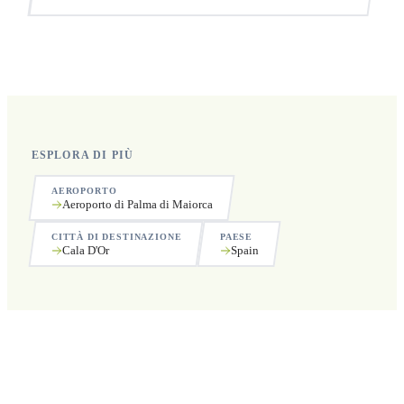
Sì, operiamo 24 ore su 24, 7 giorni su 7, compresi i
festivi.
ESPLORA DI PIÙ
AEROPORTO
Aeroporto di Palma di Maiorca
CITTÀ DI DESTINAZIONE
PAESE
Cala D'Or
Spain