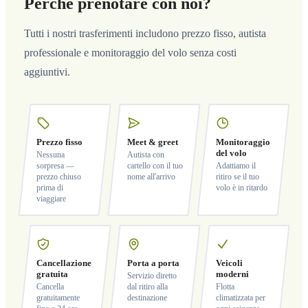
Perché prenotare con noi?
Tutti i nostri trasferimenti includono prezzo fisso, autista
professionale e monitoraggio del volo senza costi
aggiuntivi.
Prezzo fisso
Meet & greet
Monitoraggio
del volo
Nessuna
Autista con
sorpresa —
cartello con il tuo
Adattiamo il
prezzo chiuso
nome all'arrivo
ritiro se il tuo
prima di
volo è in ritardo
viaggiare
Cancellazione
Porta a porta
Veicoli
gratuita
moderni
Servizio diretto
Cancella
dal ritiro alla
Flotta
gratuitamente
destinazione
climatizzata per