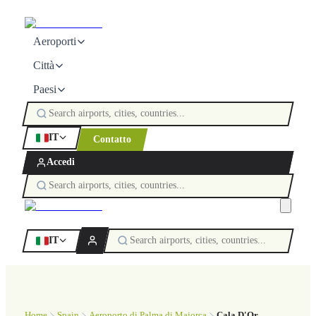
Aeroporti
Città
Paesi
IT
Contatto
Accedi
IT
Home
Spain
Aeroporto di Palma di Maiorca
Cala D'Or