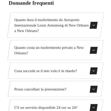
Domande frequenti
Quanto dura il trasferimento da Aeroporto
Internazionale Louis Armstrong di New Orleans
a New Orleans?
Il trasferimento dura circa 25 min.
Quanto costa un trasferimento privato a New
Orleans?
Usa il nostro modulo di prenotazione per ottenere un
Cosa succede se il mio volo è in ritardo?
prezzo fisso immediato. Senza costi nascosti.
Monitoriamo tutti i voli in tempo reale. Il tuo autista
Posso cancellare la prenotazione?
adatterà automaticamente l'orario di ritiro senza costi
aggiuntivi.
Sì, puoi cancellare gratuitamente fino a 24 ore prima del
C'è un servizio disponibile 24 ore su 24?
ritiro.