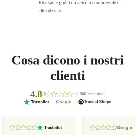
Rilassati e goditi un veicolo confortevole e
climatizzato.
Cosa dicono i nostri
clienti
4.8
/5
+2.500 recensioni
G
o
o
g
l
e
Trusted Shops
Trustpilot
G
o
o
g
l
e
Trustpilot