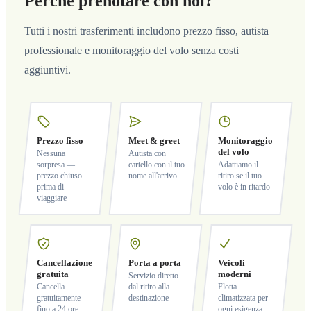
Perché prenotare con noi?
Tutti i nostri trasferimenti includono prezzo fisso, autista
professionale e monitoraggio del volo senza costi
aggiuntivi.
Prezzo fisso
Meet & greet
Monitoraggio
del volo
Nessuna
Autista con
sorpresa —
cartello con il tuo
Adattiamo il
prezzo chiuso
nome all'arrivo
ritiro se il tuo
prima di
volo è in ritardo
viaggiare
Cancellazione
Porta a porta
Veicoli
gratuita
moderni
Servizio diretto
Cancella
dal ritiro alla
Flotta
gratuitamente
destinazione
climatizzata per
fino a 24 ore
ogni esigenza