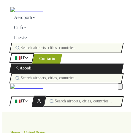
Aeroporti
Città
Paesi
IT
Contatto
Accedi
IT
Home
United States