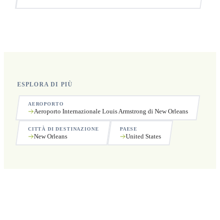
Sì, operiamo 24 ore su 24, 7 giorni su 7, compresi i
festivi.
ESPLORA DI PIÙ
AEROPORTO
Aeroporto Internazionale Louis Armstrong di New Orleans
CITTÀ DI DESTINAZIONE
PAESE
New Orleans
United States