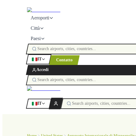
Aeroporti
Città
Paesi
IT
Contatto
Accedi
IT
Home
United States
Aeroporto Internazionale di Minneapolis-