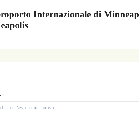
eroporto Internazionale di Minneap
eapolis
ve
to incluso. Nessun costo nascosto.