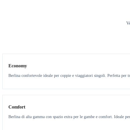
Ve
3
3
Economy
Berlina confortevole ideale per coppie e viaggiatori singoli. Perfetta per tr
3
3
Comfort
Berlina di alta gamma con spazio extra per le gambe e comfort. Ideale per 