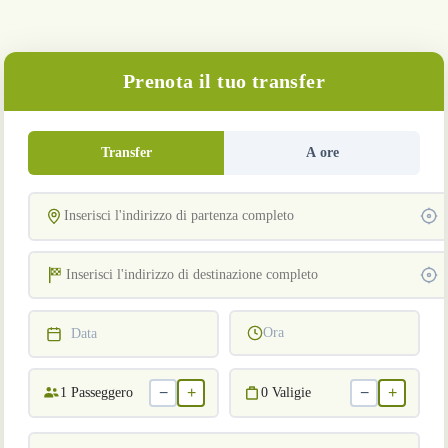
Prenota il tuo transfer
Transfer
A ore
Ora
Data
−
+
−
+
1
Passeggero
0
Valigie