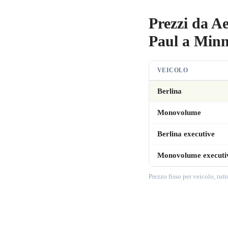
Prezzi da A
Paul a Minn
VEICOLO
Berlina
Monovolume
Berlina executive
Monovolume executi
Prezzo fisso per veicolo, tut