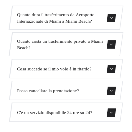
Quanto dura il trasferimento da Aeroporto
Internazionale di Miami a Miami Beach?
Il trasferimento dura circa 25 min.
Quanto costa un trasferimento privato a Miami
Beach?
Usa il nostro modulo di prenotazione per ottenere un
Cosa succede se il mio volo è in ritardo?
prezzo fisso immediato. Senza costi nascosti.
Monitoriamo tutti i voli in tempo reale. Il tuo autista
Posso cancellare la prenotazione?
adatterà automaticamente l'orario di ritiro senza costi
aggiuntivi.
Sì, puoi cancellare gratuitamente fino a 24 ore prima del
C'è un servizio disponibile 24 ore su 24?
ritiro.
Sì, operiamo 24 ore su 24, 7 giorni su 7, compresi i