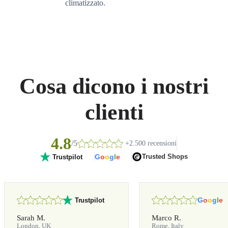
climatizzato.
Cosa dicono i nostri
clienti
4.8
/5
+2.500 recensioni
G
o
o
g
l
e
Trusted Shops
Trustpilot
G
o
o
g
l
e
Trustpilot
Sarah M.
Marco R.
London, UK
Rome, Italy