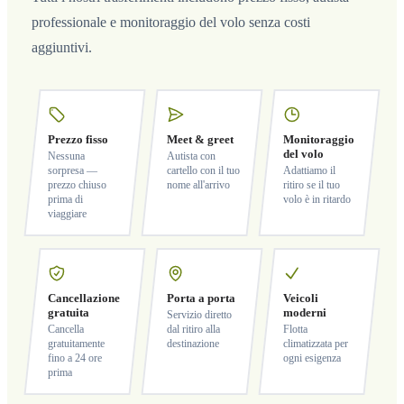
professionale e monitoraggio del volo senza costi
aggiuntivi.
Prezzo fisso
Meet & greet
Monitoraggio
del volo
Nessuna
Autista con
sorpresa —
cartello con il tuo
Adattiamo il
prezzo chiuso
nome all'arrivo
ritiro se il tuo
prima di
volo è in ritardo
viaggiare
Cancellazione
Porta a porta
Veicoli
gratuita
moderni
Servizio diretto
Cancella
dal ritiro alla
Flotta
gratuitamente
destinazione
climatizzata per
fino a 24 ore
ogni esigenza
prima