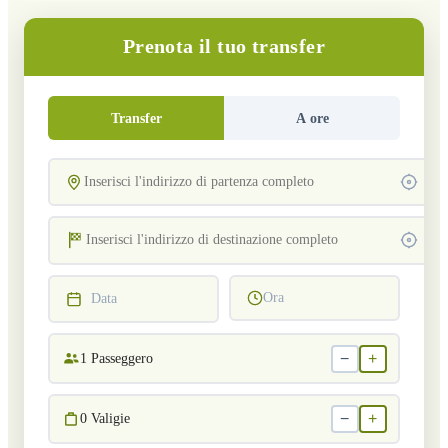
Prenota il tuo transfer
Transfer
A ore
Ora
Data
−
+
1
Passeggero
−
+
0
Valigie