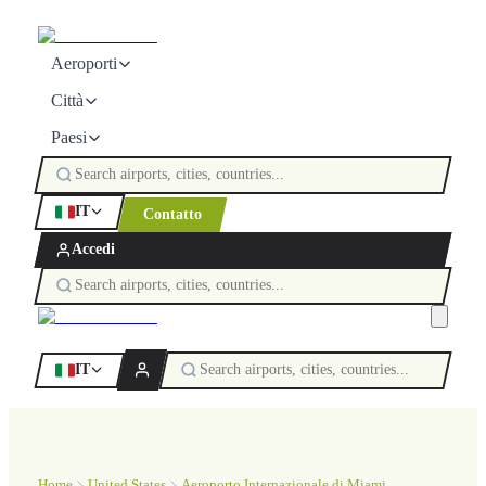
Aeroporti
Città
Paesi
IT
Contatto
Accedi
IT
Home
United States
Aeroporto Internazionale di Miami