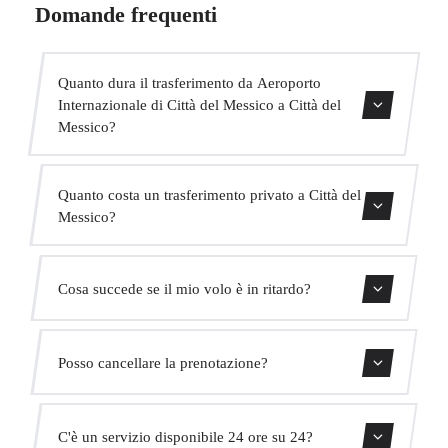
Domande frequenti
Quanto dura il trasferimento da Aeroporto
Internazionale di Città del Messico a Città del
Messico?
Il trasferimento dura circa 30 min.
Quanto costa un trasferimento privato a Città del
Messico?
Usa il nostro modulo di prenotazione per ottenere un
Cosa succede se il mio volo è in ritardo?
prezzo fisso immediato. Senza costi nascosti.
Monitoriamo tutti i voli in tempo reale. Il tuo autista
Posso cancellare la prenotazione?
adatterà automaticamente l'orario di ritiro senza costi
aggiuntivi.
Sì, puoi cancellare gratuitamente fino a 24 ore prima del
C'è un servizio disponibile 24 ore su 24?
ritiro.