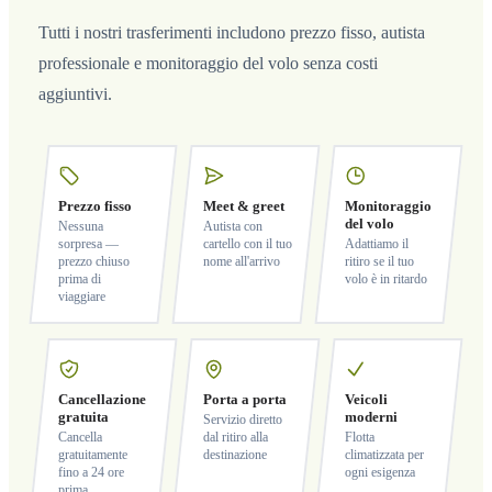
Tutti i nostri trasferimenti includono prezzo fisso, autista
professionale e monitoraggio del volo senza costi
aggiuntivi.
Prezzo fisso
Meet & greet
Monitoraggio
del volo
Nessuna
Autista con
sorpresa —
cartello con il tuo
Adattiamo il
prezzo chiuso
nome all'arrivo
ritiro se il tuo
prima di
volo è in ritardo
viaggiare
Cancellazione
Porta a porta
Veicoli
gratuita
moderni
Servizio diretto
Cancella
dal ritiro alla
Flotta
gratuitamente
destinazione
climatizzata per
fino a 24 ore
ogni esigenza
prima