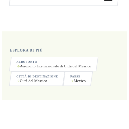
Sì, operiamo 24 ore su 24, 7 giorni su 7, compresi i
festivi.
ESPLORA DI PIÙ
AEROPORTO
Aeroporto Internazionale di Città del Messico
CITTÀ DI DESTINAZIONE
PAESE
Città del Messico
Mexico