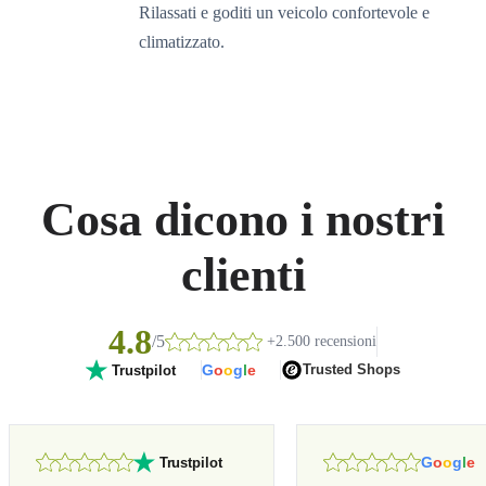
Rilassati e goditi un veicolo confortevole e
climatizzato.
Cosa dicono i nostri
clienti
4.8
/5
+2.500 recensioni
G
o
o
g
l
e
Trusted Shops
Trustpilot
G
o
o
g
l
e
Trustpilot