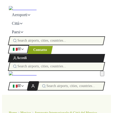
Aeroporti
Città
Paesi
IT
Contatto
Accedi
IT
Home
Mexico
Aeroporto Internazionale di Città del Messico