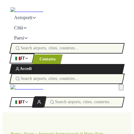
Aeroporti
Città
Paesi
IT
Contatto
Accedi
IT
Home
Egypt
Aeroporto Internazionale di Marsa Alam