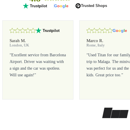
G
o
o
g
l
e
Trusted Shops
Trustpilot
G
o
o
g
l
e
Trustpilot
Sarah M.
Marco R.
London, UK
Rome, Italy
“
Excellent service from Barcelona
“
Used Titan for our famil
Airport. Driver was waiting with
trip to Malaga. The miniv
a sign and the car was spotless.
was perfect for us and the
Will use again!
”
kids. Great price too.
”