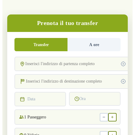
Prenota il tuo transfer
Transfer
A ore
Ora
Data
−
+
1
Passeggero