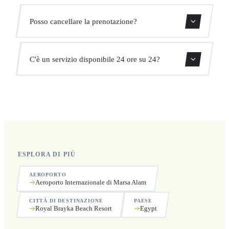
Monitoriamo tutti i voli in tempo reale. Il tuo autista
Posso cancellare la prenotazione?
adatterà automaticamente l'orario di ritiro senza costi
aggiuntivi.
Sì, puoi cancellare gratuitamente fino a 24 ore prima del
C'è un servizio disponibile 24 ore su 24?
ritiro.
Sì, operiamo 24 ore su 24, 7 giorni su 7, compresi i
festivi.
ESPLORA DI PIÙ
AEROPORTO
Aeroporto Internazionale di Marsa Alam
CITTÀ DI DESTINAZIONE
PAESE
Royal Brayka Beach Resort
Egypt