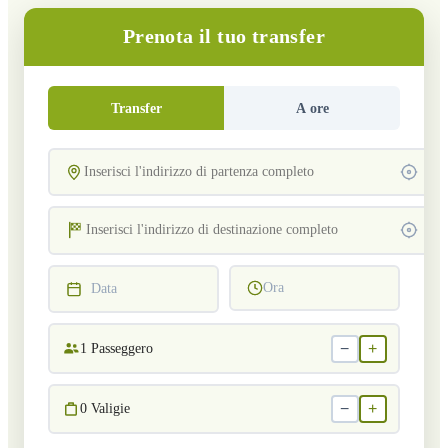
Prenota il tuo transfer
Transfer
A ore
Ora
Data
−
+
1
Passeggero
−
+
0
Valigie