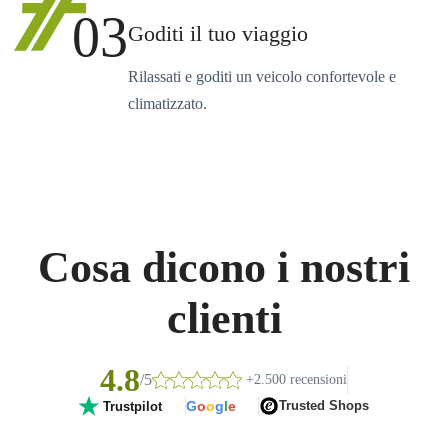
03
Goditi il tuo viaggio
Rilassati e goditi un veicolo confortevole e
climatizzato.
Cosa dicono i nostri
clienti
4.8
/5
+2.500 recensioni
G
o
o
g
l
e
Trusted Shops
Trustpilot