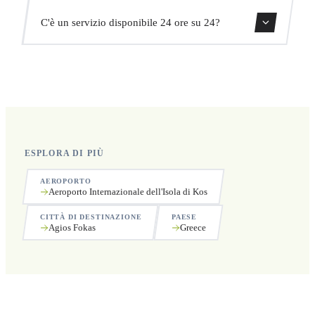
Sì, puoi cancellare gratuitamente fino a 24 ore prima del
C'è un servizio disponibile 24 ore su 24?
ritiro.
Sì, operiamo 24 ore su 24, 7 giorni su 7, compresi i
festivi.
ESPLORA DI PIÙ
AEROPORTO
Aeroporto Internazionale dell'Isola di Kos
CITTÀ DI DESTINAZIONE
PAESE
Agios Fokas
Greece