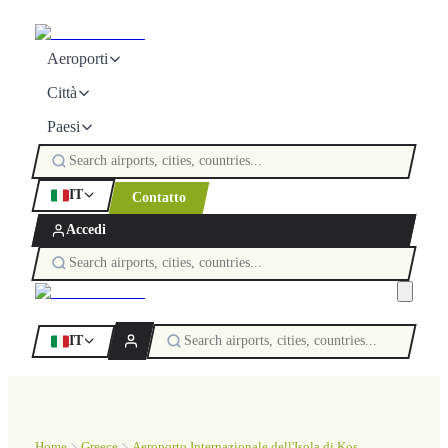
Aeroporti
Città
Paesi
IT
Contatto
Accedi
IT
Home
Greece
Aeroporto Internazionale dell'Isola di Kos