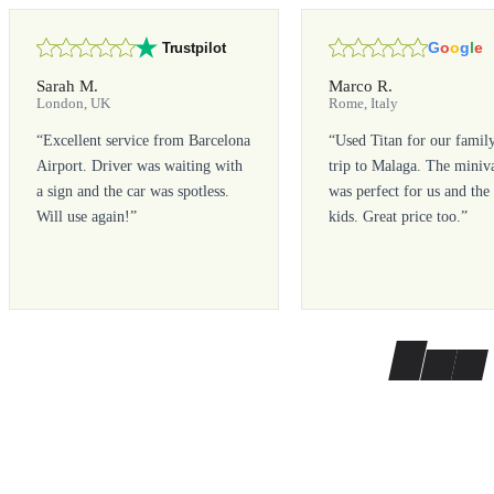
G
o
o
g
l
e
Trustpilot
Sarah M.
Marco R.
London, UK
Rome, Italy
“
Excellent service from Barcelona
“
Used Titan for our famil
Airport. Driver was waiting with
trip to Malaga. The miniv
a sign and the car was spotless.
was perfect for us and the
Will use again!
”
kids. Great price too.
”