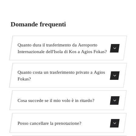
Domande frequenti
Quanto dura il trasferimento da Aeroporto
Internazionale dell'Isola di Kos a Agios Fokas?
Contattaci per una stima del tempo.
Quanto costa un trasferimento privato a Agios
Fokas?
Usa il nostro modulo di prenotazione per ottenere un
Cosa succede se il mio volo è in ritardo?
prezzo fisso immediato. Senza costi nascosti.
Monitoriamo tutti i voli in tempo reale. Il tuo autista
Posso cancellare la prenotazione?
adatterà automaticamente l'orario di ritiro senza costi
aggiuntivi.