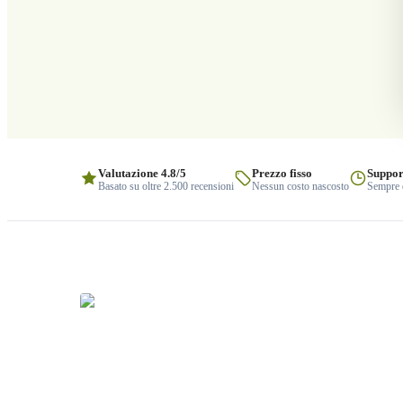
Valutazione 4.8/5
Prezzo fisso
Suppor
Basato su oltre 2.500 recensioni
Nessun costo nascosto
Sempre q