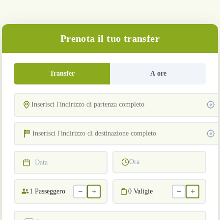
Prenota il tuo transfer
Transfer
A ore
Ora
Data
−
+
−
+
1
Passeggero
0
Valigie