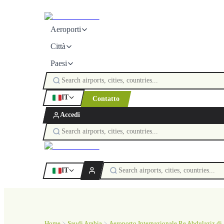
Aeroporti
Città
Paesi
IT
Contatto
Accedi
IT
Home
Saudi Arabia
Aeroporto Internazionale Re Abdulaziz di