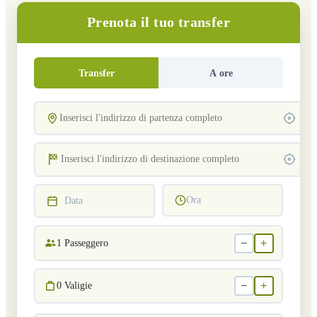
Prenota il tuo transfer
Transfer
A ore
Ora
Data
−
+
1
Passeggero
−
+
0
Valigie