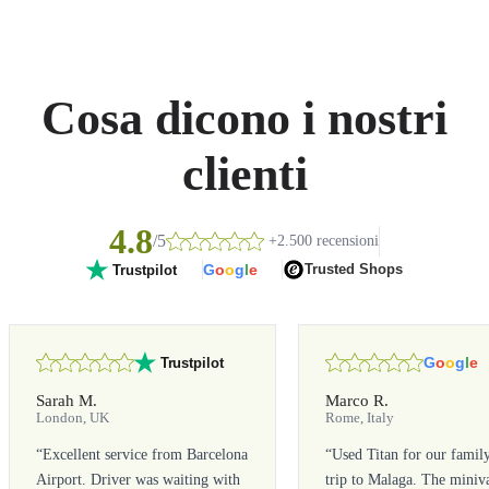
Cosa dicono i nostri
clienti
4.8
/5
+2.500 recensioni
G
o
o
g
l
e
Trusted Shops
Trustpilot
G
o
o
g
l
e
Trustpilot
Sarah M.
Marco R.
London, UK
Rome, Italy
“
Excellent service from Barcelona
“
Used Titan for our famil
Airport. Driver was waiting with
trip to Malaga. The miniv