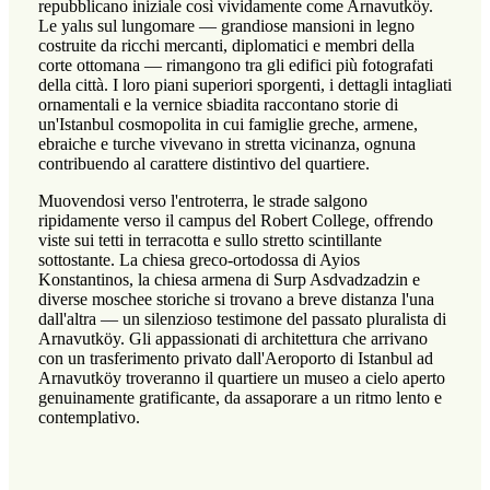
repubblicano iniziale così vividamente come Arnavutköy.
Le yalıs sul lungomare — grandiose mansioni in legno
costruite da ricchi mercanti, diplomatici e membri della
corte ottomana — rimangono tra gli edifici più fotografati
della città. I loro piani superiori sporgenti, i dettagli intagliati
ornamentali e la vernice sbiadita raccontano storie di
un'Istanbul cosmopolita in cui famiglie greche, armene,
ebraiche e turche vivevano in stretta vicinanza, ognuna
contribuendo al carattere distintivo del quartiere.
Muovendosi verso l'entroterra, le strade salgono
ripidamente verso il campus del Robert College, offrendo
viste sui tetti in terracotta e sullo stretto scintillante
sottostante. La chiesa greco-ortodossa di Ayios
Konstantinos, la chiesa armena di Surp Asdvadzadzin e
diverse moschee storiche si trovano a breve distanza l'una
dall'altra — un silenzioso testimone del passato pluralista di
Arnavutköy. Gli appassionati di architettura che arrivano
con un trasferimento privato dall'Aeroporto di Istanbul ad
Arnavutköy troveranno il quartiere un museo a cielo aperto
genuinamente gratificante, da assaporare a un ritmo lento e
contemplativo.