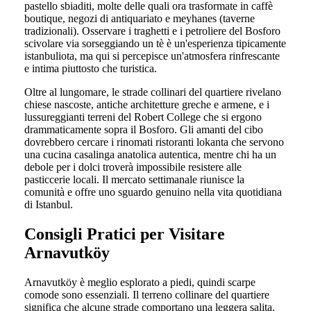
pastello sbiaditi, molte delle quali ora trasformate in caffè
boutique, negozi di antiquariato e meyhanes (taverne
tradizionali). Osservare i traghetti e i petroliere del Bosforo
scivolare via sorseggiando un tè è un'esperienza tipicamente
istanbuliota, ma qui si percepisce un'atmosfera rinfrescante
e intima piuttosto che turistica.
Oltre al lungomare, le strade collinari del quartiere rivelano
chiese nascoste, antiche architetture greche e armene, e i
lussureggianti terreni del Robert College che si ergono
drammaticamente sopra il Bosforo. Gli amanti del cibo
dovrebbero cercare i rinomati ristoranti lokanta che servono
una cucina casalinga anatolica autentica, mentre chi ha un
debole per i dolci troverà impossibile resistere alle
pasticcerie locali. Il mercato settimanale riunisce la
comunità e offre uno sguardo genuino nella vita quotidiana
di Istanbul.
Consigli Pratici per Visitare
Arnavutköy
Arnavutköy è meglio esplorato a piedi, quindi scarpe
comode sono essenziali. Il terreno collinare del quartiere
significa che alcune strade comportano una leggera salita,