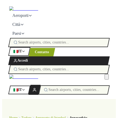
Aeroporti
Città
Paesi
IT
Contatto
Accedi
IT
Home
Turkey
Aeroporto di Istanbul
Arnavutköy