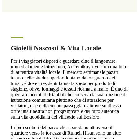
Gioielli Nascosti & Vita Locale
Per i viaggiatori disposti a guardare oltre il lungomare
immediatamente fotogenico, Arnavutköy rivela un quartiere
di autentica vitalità locale. Il mercato settimanale pazarı,
tenuto nelle strade superiori lontano dallo sguardo dei
turisti, è dove i residenti fanno la spesa per prodotti di
stagione, olive, formaggi e tessuti ricamati a mano. È uno di
quei rari mercati di Istanbul che conserva la sua funzione di
istituzione comunitaria piuttosto che di attrazione per
visitatori, e semplicemente passeggiare attraverso di esso
offre una finestra non programmata e del tutto autentica
sulla vita quotidiana del villaggio sul Bosforo.
I ripidi sentieri del parco che si snodano attraverso il
quartiere verso la fortezza di Rumeli Hisarı sono un altro
piacere sottovalutato. Dalle pendici superiori, la vista