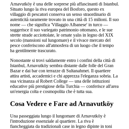
Arnavutköy è una delle sorprese più affascinanti di Istanbul.
Situato lungo la riva europea del Bosforo, questo ex
villaggio di pescatori conserva un senso straordinario di
autenticità raramente trovato in una città di 15 milioni. Il suo
nome — che significa 'Villaggio Albanese' in turco —
suggerisce il suo variegato patrimonio ottomano, e le sue
strette strade acciottolate, le ornate yalıs in legno del XIX
secolo (mansioni sul lungomare) e il vivace mercato del
pesce conferiscono all'atmosfera di un luogo che il tempo
ha gentilmente trascurato.
Nonostante si trovi saldamente entro i confini della città di
Istanbul, Arnavutköy sembra distante dalle folle del Gran
Bazar e dai bar con terrazze di Sultanahmet. Il quartiere
attira artisti, accademici e chi apprezza l'eleganza sobria. La
sua vicinanza al Robert College — una delle istituzioni
educative più prestigiose della Turchia — conferisce all'area
un'energia colta e cosmopolita che è tutta sua.
Cosa Vedere e Fare ad Arnavutköy
Una passeggiata lungo il lungomare di Arnavutköy è
l'introduzione essenziale al quartiere. La riva è
fiancheggiata da tradizionali case in legno dipinte in toni