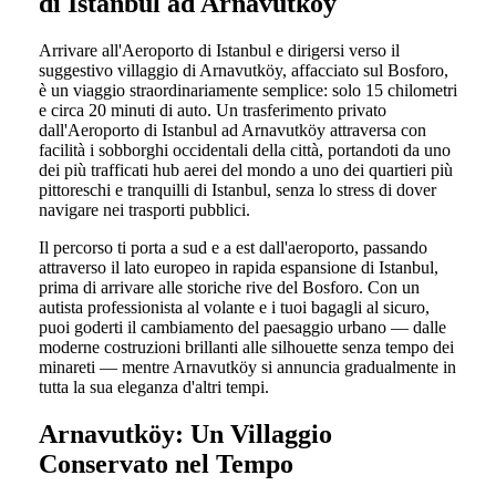
di Istanbul ad Arnavutköy
Arrivare all'Aeroporto di Istanbul e dirigersi verso il
suggestivo villaggio di Arnavutköy, affacciato sul Bosforo,
è un viaggio straordinariamente semplice: solo 15 chilometri
e circa 20 minuti di auto. Un trasferimento privato
dall'Aeroporto di Istanbul ad Arnavutköy attraversa con
facilità i sobborghi occidentali della città, portandoti da uno
dei più trafficati hub aerei del mondo a uno dei quartieri più
pittoreschi e tranquilli di Istanbul, senza lo stress di dover
navigare nei trasporti pubblici.
Il percorso ti porta a sud e a est dall'aeroporto, passando
attraverso il lato europeo in rapida espansione di Istanbul,
prima di arrivare alle storiche rive del Bosforo. Con un
autista professionista al volante e i tuoi bagagli al sicuro,
puoi goderti il cambiamento del paesaggio urbano — dalle
moderne costruzioni brillanti alle silhouette senza tempo dei
minareti — mentre Arnavutköy si annuncia gradualmente in
tutta la sua eleganza d'altri tempi.
Arnavutköy: Un Villaggio
Conservato nel Tempo