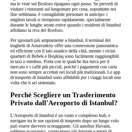
ma le viste sul Bosforo ripagano ogni passo. Se prevedi di
visitare i ristoranti sul lungomare per cena, soprattutto nei
fine settimana, è consigliabile prenotare in anticipo: i
migliori tavoli si riempiono rapidamente, specialmente
durante le lunghe serate estive quando i residenti di Istanbul
affollano la riva del Bosforo.
Per spostarti più ampiamente a Istanbul, il terminal dei
traghetti di Arnavutköy offre una connessione panoramica
ed efficiente con il lato asiatico della città, mentre i vicini
quartieri di Bebek e Beşiktaş sono facilmente raggiungibili
in taxi o minibus. Porta con te qualche lira turca per il
mercato e i caffè più piccoli, poiché i pagamenti con carta
non sono sempre accettati nei locali più tradizionali. Le app
di trasporto di Istanbul sono affidabili per i viaggi locali una
volta che ti sei sistemato.
Perché Scegliere un Trasferimento
Privato dall'Aeroporto di Istanbul?
L'Aeroporto di Istanbul è un vasto e complesso hub, e
navigare tra le sue opzioni di trasporto dopo un lungo volo
può essere davvero scoraggiante. Gli autobus Havaist,
sebbene economici, comportano più fermate e tempi di