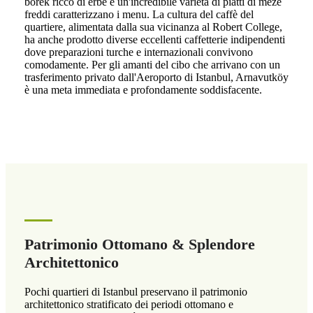
börek ricco di erbe e un'incredibile varietà di piatti di meze
freddi caratterizzano i menu. La cultura del caffè del
quartiere, alimentata dalla sua vicinanza al Robert College,
ha anche prodotto diverse eccellenti caffetterie indipendenti
dove preparazioni turche e internazionali convivono
comodamente. Per gli amanti del cibo che arrivano con un
trasferimento privato dall'Aeroporto di Istanbul, Arnavutköy
è una meta immediata e profondamente soddisfacente.
Patrimonio Ottomano & Splendore
Architettonico
Pochi quartieri di Istanbul preservano il patrimonio
architettonico stratificato dei periodi ottomano e