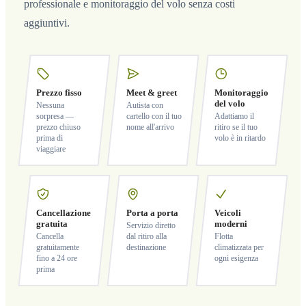
professionale e monitoraggio del volo senza costi
aggiuntivi.
Prezzo fisso
Meet & greet
Monitoraggio
del volo
Nessuna
Autista con
sorpresa —
cartello con il tuo
Adattiamo il
prezzo chiuso
nome all'arrivo
ritiro se il tuo
prima di
volo è in ritardo
viaggiare
Cancellazione
Porta a porta
Veicoli
gratuita
moderni
Servizio diretto
Cancella
dal ritiro alla
Flotta
gratuitamente
destinazione
climatizzata per
fino a 24 ore
ogni esigenza
prima