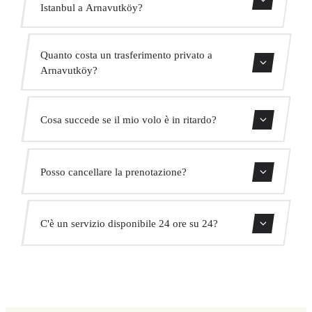
Istanbul a Arnavutköy?
Il trasferimento dura circa 20 min.
Quanto costa un trasferimento privato a
Arnavutköy?
Usa il nostro modulo di prenotazione per ottenere un
Cosa succede se il mio volo è in ritardo?
prezzo fisso immediato. Senza costi nascosti.
Monitoriamo tutti i voli in tempo reale. Il tuo autista
Posso cancellare la prenotazione?
adatterà automaticamente l'orario di ritiro senza costi
aggiuntivi.
Sì, puoi cancellare gratuitamente fino a 24 ore prima del
C'è un servizio disponibile 24 ore su 24?
ritiro.
Sì, operiamo 24 ore su 24, 7 giorni su 7, compresi i
festivi.