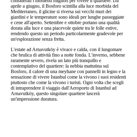
considerati i momenti migliori per vivere il quartiere. Da
aprile a giugno, il Bosforo scintilla alla luce morbida del
Mediterraneo, il glicine si riversa sui vecchi muri dei
giardini e le temperature sono ideali per lunghe passeggiate
e cene all'aperto. Settembre e ottobre portano una qualità
dorata alla luce e una piacevole quiete tra le folle estive,
rendendo questo un periodo particolarmente gradevole per
un'esplorazione senza fretta.
L'estate ad Arnavutköy è vivace e calda, con il lungomare
che brulica di attività fino a notte fonda. L'inverno, sebbene
raramente severo, rivela un lato più tranquillo e
contemplativo del quartiere: la nebbia mattutina sul
Bosforo, il calore di una meyhane con pannelli in legno e la
sensazione di vivere Istanbul come la vivono i suoi residenti
piuttosto che come la vivono i turisti. Ogni volta che scegli
di intraprendere il viaggio dall'Aeroporto di Istanbul ad
Arnavutköy, questo singolare quartiere lascerà
un'impressione duratura.