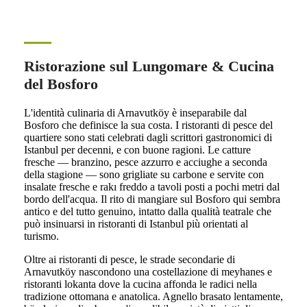
Ristorazione sul Lungomare & Cucina
del Bosforo
L'identità culinaria di Arnavutköy è inseparabile dal
Bosforo che definisce la sua costa. I ristoranti di pesce del
quartiere sono stati celebrati dagli scrittori gastronomici di
Istanbul per decenni, e con buone ragioni. Le catture
fresche — branzino, pesce azzurro e acciughe a seconda
della stagione — sono grigliate su carbone e servite con
insalate fresche e rakı freddo a tavoli posti a pochi metri dal
bordo dell'acqua. Il rito di mangiare sul Bosforo qui sembra
antico e del tutto genuino, intatto dalla qualità teatrale che
può insinuarsi in ristoranti di Istanbul più orientati al
turismo.
Oltre ai ristoranti di pesce, le strade secondarie di
Arnavutköy nascondono una costellazione di meyhanes e
ristoranti lokanta dove la cucina affonda le radici nella
tradizione ottomana e anatolica. Agnello brasato lentamente,