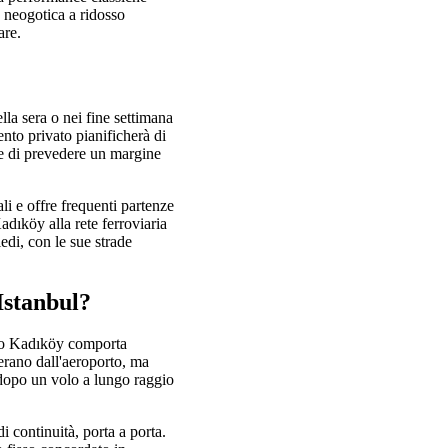
 neogotica a ridosso
are.
ella sera o nei fine settimana
mento privato pianificherà di
e di prevedere un margine
li e offre frequenti partenze
dıköy alla rete ferroviaria
edi, con le sue strade
Istanbul?
erso Kadıköy comporta
perano dall'aeroporto, ma
 dopo un volo a lungo raggio
 continuità, porta a porta.