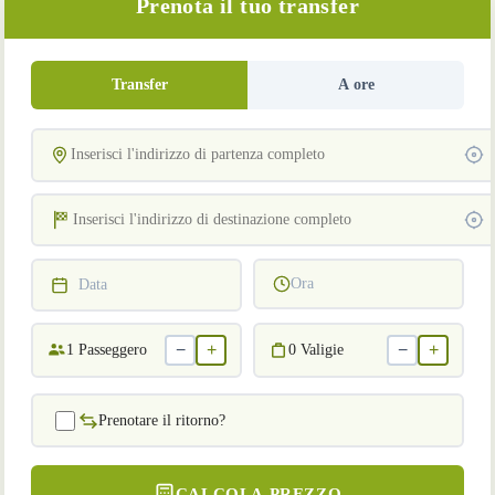
Prenota il tuo transfer
Transfer
A ore
Ora
Data
−
+
−
+
1
Passeggero
0
Valigie
Prenotare il ritorno?
CALCOLA PREZZO