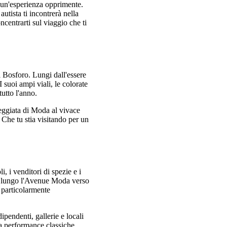
un'esperienza opprimente.
utista ti incontrerà nella
oncentrarti sul viaggio che ti
el Bosforo. Lungi dall'essere
 suoi ampi viali, le colorate
tutto l'anno.
seggiata di Moda al vivace
. Che tu stia visitando per un
i, i venditori di spezie e i
ia lungo l'Avenue Moda verso
 particolarmente
ipendenti, gallerie e locali
ita performance classiche