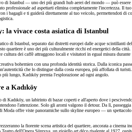
vo di Istanbul — uno dei più grandi hub aerei del mondo — può essere 
o professionale ad aspettarti elimina completamente l'incertezza. Il tuo a
à con i bagagli e ti guiderà direttamente al tuo veicolo, permettendoti di c
gistica.
 la vivace costa asiatica di Istanbul
atico di Istanbul, separato dai distretti europei dalle acque scintillanti d
o quartiere è uno dei più culturalmente ricchi ed energetici della città. I
e cultura dei caffè attraggono locali e visitatori in egual misura durante 
 creativa bohemien con una profonda identità storica. Dalla iconica pas
'autenticità che lo distingue dalla costa europea, più affollata di turisti
 più lungo, Kadıköy premia l'esplorazione ad ogni angolo.
re a Kadıköy
to di Kadıköy, un labirinto di bazar coperti e all'aperto dove i pescivendol
ntendono l'attenzione. Solo gli aromi valgono il detour. Da lì, passegg
di Moda offre viste panoramiche sullo skyline europeo — un spettacolo
ezzeranno la fiorente scena artistica del quartiere, ancorata a cinema ind
co Teatro dell'Opera Süreyya, un gioiello art déco risalente al 1927, osp