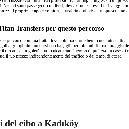
e climatizzato con un autista professionista di lingua inglese, a un prezz
i. Non ci sono passeggeri condivisi, deviazioni e stress. Per i viaggiatori 
zzi il proprio tempo e comfort, i trasferimenti privati rappresentano di
Titan Transfers per questo percorso
sto percorso con una flotta di veicoli moderni e ben mantenuti adatti a t
ngoli a gruppi più numerosi con bagagli ingombranti. Il monitoraggio de
e il tuo autista regolerà automaticamente il tempo di prelievo in caso di r
issa il tuo prezzo indipendentemente dal traffico o dai tempi di attesa.
i del cibo a Kadıköy