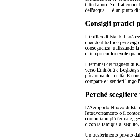
tutto l'anno. Nel frattempo
dell'acqua — è un punto di r
Consigli pratici 
Il traffico di Istanbul può e
quando il traffico per svago è
conseguenza, utilizzando la
di tempo confortevole quan
Il terminal dei traghetti di 
verso Eminönü e Beşiktaş su
più ampia della città. È con
compatte e i sentieri lungo l
Perché scegliere
L'Aeroporto Nuovo di Istanbu
l'attraversamento o il conto
comportano più fermate, gest
o con la famiglia al seguito
Un trasferimento privato dal