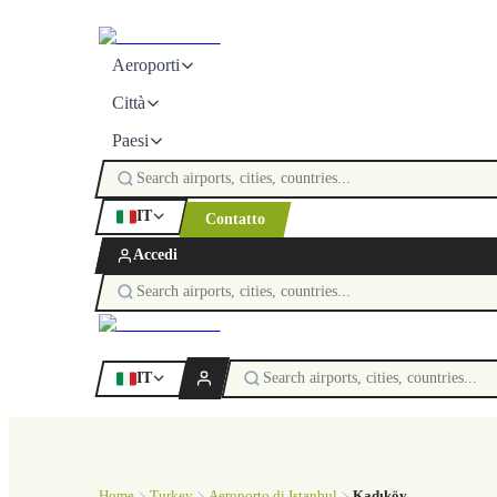
Aeroporti
Città
Paesi
IT
Contatto
Accedi
IT
Home
Turkey
Aeroporto di Istanbul
Kadıköy