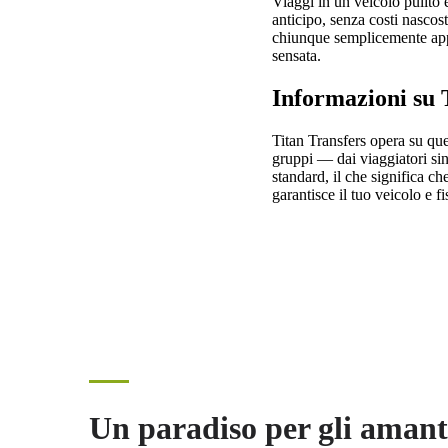
Viaggi in un veicolo pulito 
anticipo, senza costi nascost
chiunque semplicemente appre
sensata.
Informazioni su 
Titan Transfers opera su que
gruppi — dai viaggiatori si
standard, il che significa ch
garantisce il tuo veicolo e f
Un paradiso per gli amant