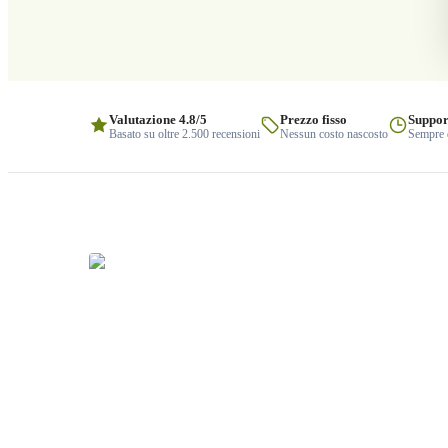
Valutazione 4.8/5
Prezzo fisso
Suppor
Basato su oltre 2.500 recensioni
Nessun costo nascosto
Sempre q