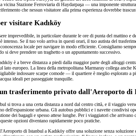
, la vicina Stazione Ferroviaria di Haydarpaşa — una imponente struttura
iferimento che nessun visitatore alla prima esperienza dovrebbe trascur
per visitare Kadıköy
ssere imprevedibile, in particolare durante le ore di punta del mattino e d
 intenso. Se il tuo volo arriva in questi orari, il tuo autista del trasferi
 conoscenza locale per navigare in modo efficiente. Consigliamo sempr
do si deve prendere un traghetto o un appuntamento successivo.
Kadıköy è a breve distanza a piedi dalla maggior parte degli alloggi centra
l lato europeo. La linea della metropolitana Marmaray collega anche Ka
sigliabile indossare scarpe comode — il quartiere è meglio esplorato a pi
'acqua ideali per passeggiate tranquille.
 un trasferimento privato dall'Aeroporto di 
l si trova a una certa distanza a nord dal centro città, e il viaggio v
rno dell'espansione urbana. Gli autobus pubblici e i navette condivisi o
ione dei bagagli e spesso attese lunghe. Per i viaggiatori che arrivano
, queste opzioni diventano rapidamente poco pratiche.
l'Aeroporto di Istanbul a Kadıköy offre una soluzione senza soluzione di