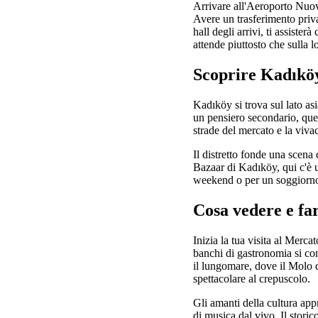
Arrivare all'Aeroporto Nuo
Avere un trasferimento privat
hall degli arrivi, ti assister
attende piuttosto che sulla lo
Scoprire Kadıköy:
Kadıköy si trova sul lato asi
un pensiero secondario, quest
strade del mercato e la vivac
Il distretto fonde una scena
Bazaar di Kadıköy, qui c'è un
weekend o per un soggiorno
Cosa vedere e fa
Inizia la tua visita al Merca
banchi di gastronomia si co
il lungomare, dove il Molo 
spettacolare al crepuscolo.
Gli amanti della cultura appr
di musica dal vivo. Il stori