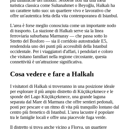
più dinamiche del mondo. Sebbene non sia una meta
turistica classica come Sultanahmet o Beyoğlu, Halkalı ha
un carattere tutto suo: un quartiere vivo e lavorativo che
offre un'autentica fetta della vita contemporanea di Istanbul.
L'area è forse meglio conosciuta come un importante nodo
di trasporto. La stazione di Halkalı serve sia la linea
ferroviaria suburbana Marmaray — che passa sotto lo
Stretto del Bosforo — sia il corridoio autostradale E5,
rendendola uno dei punti più accessibili della Istanbul
occidentale. Per i viaggiatori d'affari, i pendolari e coloro
che visitano familiari nella regione circostante, questa
connettività è un'attrazione significativa.
Cosa vedere e fare a Halkalı
I visitatori di Halkalı si troveranno in una posizione ideale
per esplorare il più ampio distretto di Küçükçekmece e le
sponde del Lago Küçükçekmece, una grande laguna
separata dal Mare di Marmara che offre sentieri pedonali,
posti per pescare e un ritmo di vita più tranquillo lontano dal
centro più frenetico di Istanbul. L'area lacustre è popolare
tra le famiglie locali e offre una piacevole fuga verde.
Il distretto si trova anche vicino a Florya, un quartiere