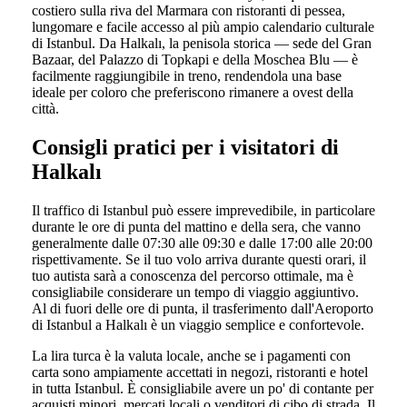
costiero sulla riva del Marmara con ristoranti di pessea,
lungomare e facile accesso al più ampio calendario culturale
di Istanbul. Da Halkalı, la penisola storica — sede del Gran
Bazaar, del Palazzo di Topkapi e della Moschea Blu — è
facilmente raggiungibile in treno, rendendola una base
ideale per coloro che preferiscono rimanere a ovest della
città.
Consigli pratici per i visitatori di
Halkalı
Il traffico di Istanbul può essere imprevedibile, in particolare
durante le ore di punta del mattino e della sera, che vanno
generalmente dalle 07:30 alle 09:30 e dalle 17:00 alle 20:00
rispettivamente. Se il tuo volo arriva durante questi orari, il
tuo autista sarà a conoscenza del percorso ottimale, ma è
consigliabile considerare un tempo di viaggio aggiuntivo.
Al di fuori delle ore di punta, il trasferimento dall'Aeroporto
di Istanbul a Halkalı è un viaggio semplice e confortevole.
La lira turca è la valuta locale, anche se i pagamenti con
carta sono ampiamente accettati in negozi, ristoranti e hotel
in tutta Istanbul. È consigliabile avere un po' di contante per
acquisti minori, mercati locali o venditori di cibo di strada. Il