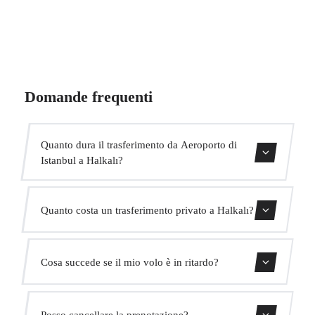
Domande frequenti
Quanto dura il trasferimento da Aeroporto di
Istanbul a Halkalı?
Il trasferimento dura circa 40 min.
Quanto costa un trasferimento privato a Halkalı?
Usa il nostro modulo di prenotazione per ottenere un
Cosa succede se il mio volo è in ritardo?
prezzo fisso immediato. Senza costi nascosti.
Monitoriamo tutti i voli in tempo reale. Il tuo autista
Posso cancellare la prenotazione?