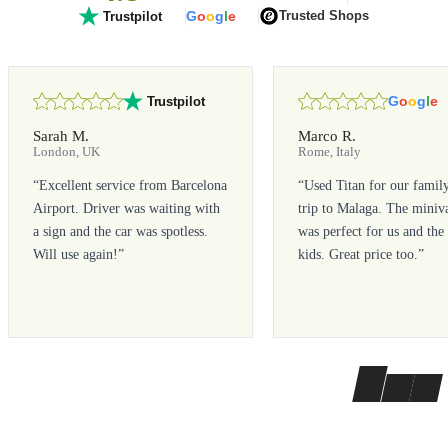
G
o
o
g
l
e
Trusted Shops
Trustpilot
G
o
o
g
l
e
Trustpilot
Sarah M.
Marco R.
London, UK
Rome, Italy
“
Excellent service from Barcelona
“
Used Titan for our famil
Airport. Driver was waiting with
trip to Malaga. The miniv
a sign and the car was spotless.
was perfect for us and the
Will use again!
”
kids. Great price too.
”