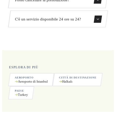
adatterà automaticamente l'orario di ritiro senza costi
aggiuntivi.
Sì, puoi cancellare gratuitamente fino a 24 ore prima del
C'è un servizio disponibile 24 ore su 24?
ritiro.
Sì, operiamo 24 ore su 24, 7 giorni su 7, compresi i
festivi.
ESPLORA DI PIÙ
AEROPORTO
CITTÀ DI DESTINAZIONE
Aeroporto di Istanbul
Halkalı
PAESE
Turkey