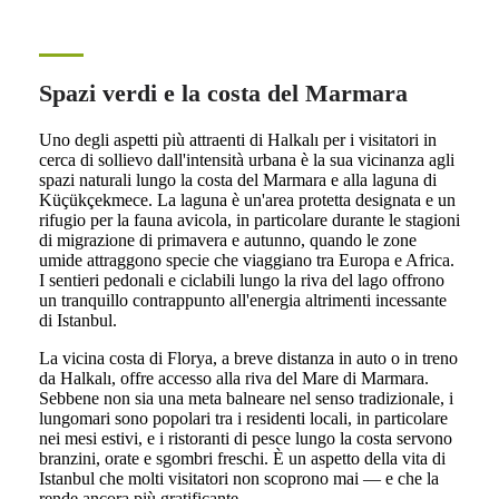
Spazi verdi e la costa del Marmara
Uno degli aspetti più attraenti di Halkalı per i visitatori in
cerca di sollievo dall'intensità urbana è la sua vicinanza agli
spazi naturali lungo la costa del Marmara e alla laguna di
Küçükçekmece. La laguna è un'area protetta designata e un
rifugio per la fauna avicola, in particolare durante le stagioni
di migrazione di primavera e autunno, quando le zone
umide attraggono specie che viaggiano tra Europa e Africa.
I sentieri pedonali e ciclabili lungo la riva del lago offrono
un tranquillo contrappunto all'energia altrimenti incessante
di Istanbul.
La vicina costa di Florya, a breve distanza in auto o in treno
da Halkalı, offre accesso alla riva del Mare di Marmara.
Sebbene non sia una meta balneare nel senso tradizionale, i
lungomari sono popolari tra i residenti locali, in particolare
nei mesi estivi, e i ristoranti di pesce lungo la costa servono
branzini, orate e sgombri freschi. È un aspetto della vita di
Istanbul che molti visitatori non scoprono mai — e che la
rende ancora più gratificante.