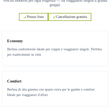
Veicoli moderni per ogni esigenza — da viaggiatori singoli a grandi
gruppi.
Prezzo fisso
Cancellazione gratuita
3
3
Economy
Berlina confortevole ideale per coppie e viaggiatori singoli. Perfetta
per trasferimenti in città.
3
3
Comfort
Berlina di alta gamma con spazio extra per le gambe e comfort.
Ideale per viaggiatori d'affari.
6
5