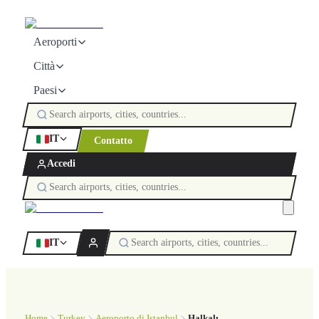
Aeroporti
Città
Paesi
IT
Contatto
Accedi
IT
Home
Turkey
Aeroporto di Istanbul
Halkalı