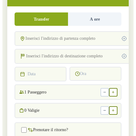
Transfer
A ore
Ora
Data
−
+
1
Passeggero
−
+
0
Valigie
Prenotare il ritorno?