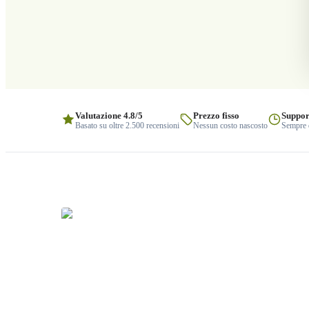
Valutazione 4.8/5
Prezzo fisso
Suppor
Basato su oltre 2.500 recensioni
Nessun costo nascosto
Sempre q