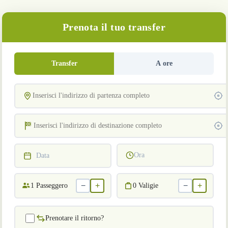
Prenota il tuo transfer
Transfer
A ore
Ora
Data
−
+
−
+
1
Passeggero
0
Valigie
Prenotare il ritorno?