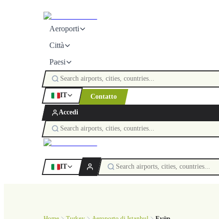
Aeroporti
Città
Paesi
IT
Contatto
Accedi
IT
Home
Turkey
Aeroporto di Istanbul
Eyüp