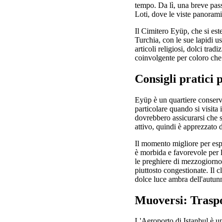
tempo. Da lì, una breve pas
Loti, dove le viste panorami
Il Cimitero Eyüp, che si est
Turchia, con le sue lapidi us
articoli religiosi, dolci tra
coinvolgente per coloro che
Consigli pratici 
Eyüp è un quartiere conserva
particolare quando si visit
dovrebbero assicurarsi che s
attivo, quindi è apprezzato 
Il momento migliore per espl
è morbida e favorevole per l
le preghiere di mezzogiorno,
piuttosto congestionate. Il 
dolce luce ambra dell'autun
Muoversi: Traspo
L'Aeroporto di Istanbul è uno