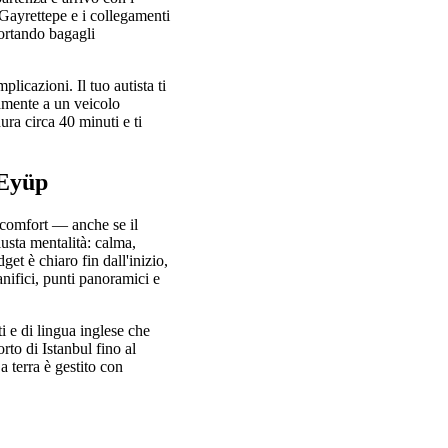
Gayrettepe e i collegamenti
portando bagagli
icazioni. Il tuo autista ti
ttamente a un veicolo
ura circa 40 minuti e ti
 Eyüp
 comfort — anche se il
iusta mentalità: calma,
get è chiaro fin dall'inizio,
anifici, punti panoramici e
i e di lingua inglese che
rto di Istanbul fino al
a terra è gestito con