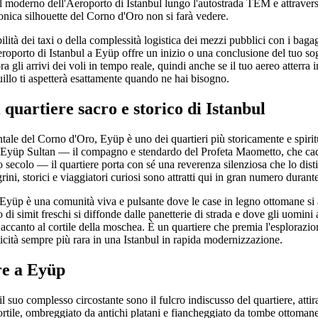
l moderno dell'Aeroporto di Istanbul lungo l'autostrada TEM e attraverso 
iconica silhouette del Corno d'Oro non si farà vedere.
lità dei taxi o della complessità logistica dei mezzi pubblici con i bagag
eroporto di Istanbul a Eyüp offre un inizio o una conclusione del tuo so
ra gli arrivi dei voli in tempo reale, quindi anche se il tuo aereo atterra i
uillo ti aspetterà esattamente quando ne hai bisogno.
 quartiere sacro e storico di Istanbul
ntale del Corno d'Oro, Eyüp è uno dei quartieri più storicamente e spirit
a Eyüp Sultan — il compagno e stendardo del Profeta Maometto, che cad
o secolo — il quartiere porta con sé una reverenza silenziosa che lo dist
rini, storici e viaggiatori curiosi sono attratti qui in gran numero durante
, Eyüp è una comunità viva e pulsante dove le case in legno ottomane si 
 di simit freschi si diffonde dalle panetterie di strada e dove gli uomini
ccanto al cortile della moschea. È un quartiere che premia l'esplorazio
ticità sempre più rara in una Istanbul in rapida modernizzazione.
re a Eyüp
suo complesso circostante sono il fulcro indiscusso del quartiere, attira
cortile, ombreggiato da antichi platani e fiancheggiato da tombe ottoma