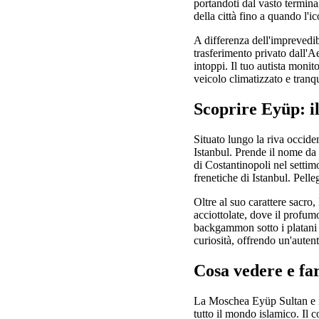
portandoti dal vasto termina
della città fino a quando l'
A differenza dell'imprevedibi
trasferimento privato dall'A
intoppi. Il tuo autista monito
veicolo climatizzato e tranq
Scoprire Eyüp: il
Situato lungo la riva occide
Istanbul. Prende il nome d
di Costantinopoli nel settim
frenetiche di Istanbul. Pelleg
Oltre al suo carattere sacro
acciottolate, dove il profumo
backgammon sotto i platani a
curiosità, offrendo un'auten
Cosa vedere e fa
La Moschea Eyüp Sultan e il 
tutto il mondo islamico. Il 