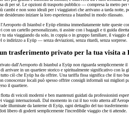
sa di per sé. Le opzioni di trasporto pubblico — compresa la metro per 
 cambi e non sono ideali per i viaggiatori che arrivano a tarda notte, 
 desiderano iniziare la loro esperienza a Istanbul in modo rilassato.
 l'Aeroporto di Istanbul e Eyüp elimina immediatamente tutte queste compl
ivi con un cartello personalizzato, ti assiste con i bagagli e ti guida dire
tu stia viaggiando da solo, in coppia o in gruppo familiare, il viaggio d
el o indirizzo a Eyüp — senza deviazioni, senza ritardi, senza sorprese.
un trasferimento privato per la tua visita a
privato dall'Aeroporto di Istanbul a Eyüp non riguarda semplicemente il
 di arrivare in un quartiere storico e spiritualmente significativo con la g
tutto ciò che Eyüp ha da offrire. Una tariffa fissa significa che il tuo bud
con conoscenze locali può spesso offrire consigli informali sui migliori p
erso il quartiere.
flotta di veicoli moderni e ben mantenuti guidati da professionisti espert
viaggi internazionali. Dal momento in cui il tuo volo atterra all'Aeropo
rade illuminate da lanterne di Eyüp, ogni dettaglio del tuo trasferimento 
oti libero di goderti semplicemente l'incredibile viaggio che ti attende.