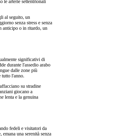
le arterie settentrionali
li al seguito, un
ggiorno senza stress e senza
n anticipo o in ritardo, un
ualmente significativi di
de durante l'assedio arabo
ingue dalle zone più
 tutto l'anno.
affacciano su stradine
 anziani giocano a
ne lenta e la genuina
ndo fedeli e visitatori da
ne, emana una serenità senza