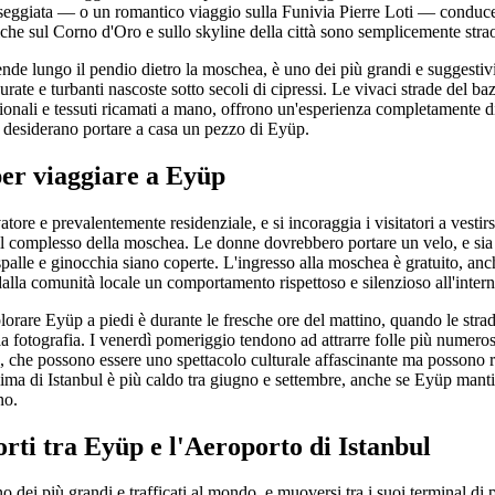
seggiata — o un romantico viaggio sulla Funivia Pierre Loti — conduce a
che sul Corno d'Oro e sullo skyline della città sono semplicemente strao
ende lungo il pendio dietro la moschea, è uno dei più grandi e suggestivi
urate e turbanti nascoste sotto secoli di cipressi. Le vivaci strade del baz
dizionali e tessuti ricamati a mano, offrono un'esperienza completamente d
 desiderano portare a casa un pezzo di Eyüp.
per viaggiare a Eyüp
tore e prevalentemente residenziale, e si incoraggia i visitatori a vest
a il complesso della moschea. Le donne dovrebbero portare un velo, e sia
palle e ginocchia siano coperte. L'ingresso alla moschea è gratuito, anc
dalla comunità locale un comportamento rispettoso e silenzioso all'intern
orare Eyüp a piedi è durante le fresche ore del mattino, quando le strad
a fotografia. I venerdì pomeriggio tendono ad attrarre folle più numero
 che possono essere uno spettacolo culturale affascinante ma possono re
clima di Istanbul è più caldo tra giugno e settembre, anche se Eyüp manti
no.
rti tra Eyüp e l'Aeroporto di Istanbul
 dei più grandi e trafficati al mondo, e muoversi tra i suoi terminal di 