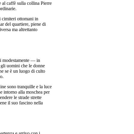
l caffè sulla collina Pierre
rdinarie.
 cimiteri ottomani in
ar del quartiere, piene di
iversa ma altrettanto
irsi modestamente — in
 gli uomini che le donne
he se è un luogo di culto
o.
ine sono tranquille e la luce
se intorno alla moschea per
ndere le strade strette
ene il suo fascino nella
partenza e arrivo con i