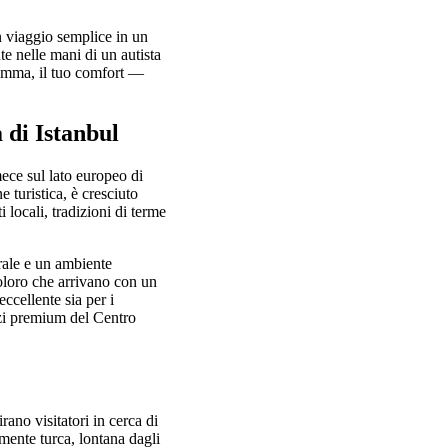
n viaggio semplice in un
e nelle mani di un autista
gramma, il tuo comfort —
 di Istanbul
ece sul lato europeo di
 turistica, è cresciuto
 locali, tradizioni di terme
rale e un ambiente
oloro che arrivano con un
ccellente sia per i
zzi premium del Centro
rano visitatori in cerca di
mente turca, lontana dagli