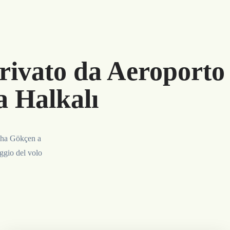
rivato da Aeroporto 
 Halkalı
biha Gökçen a
aggio del volo