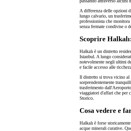
passando attraverso alcuni dei
A differenza delle opzioni 
lungo calvario, un trasferim
professionista che monitora i
senza fermate condivise o de
Scoprire Halkalı:
Halkalı è un distretto resi
Istanbul. A lungo considerato
notevolmente negli ultimi de
e facile accesso alle ricchez
Il distretto si trova vicin
sorprendentemente tranquill
trasferimento dall'Aeroporto
viaggiatori d'affari che per
Storico.
Cosa vedere e far
Halkalı è forse storicamente 
acque minerali curative. Que