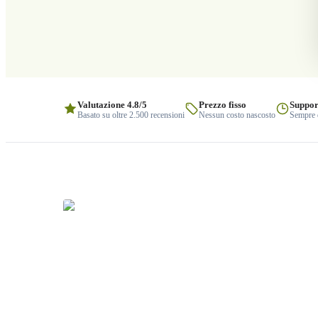
Valutazione 4.8/5
Prezzo fisso
Suppor
Basato su oltre 2.500 recensioni
Nessun costo nascosto
Sempre q