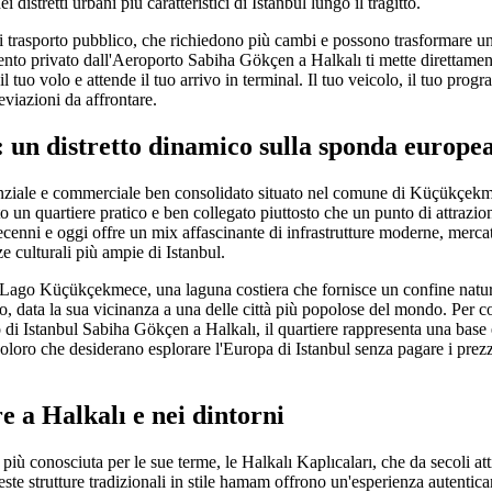
 distretti urbani più caratteristici di Istanbul lungo il tragitto.
di trasporto pubblico, che richiedono più cambi e possono trasformare u
ento privato dall'Aeroporto Sabiha Gökçen a Halkalı ti mette direttament
l tuo volo e attende il tuo arrivo in terminal. Il tuo veicolo, il tuo pro
viazioni da affrontare.
 un distretto dinamico sulla sponda europea
denziale e commerciale ben consolidato situato nel comune di Küçükçekm
 un quartiere pratico e ben collegato piuttosto che un punto di attrazione
cenni e oggi offre un mix affascinante di infrastrutture moderne, mercati
ze culturali più ampie di Istanbul.
o al Lago Küçükçekmece, una laguna costiera che fornisce un confine natu
o, data la sua vicinanza a una delle città più popolose del mondo. Per c
 di Istanbul Sabiha Gökçen a Halkalı, il quartiere rappresenta una base e
 coloro che desiderano esplorare l'Europa di Istanbul senza pagare i pre
e a Halkalı e nei dintorni
più conosciuta per le sue terme, le Halkalı Kaplıcaları, che da secoli atti
ste strutture tradizionali in stile hamam offrono un'esperienza autentica