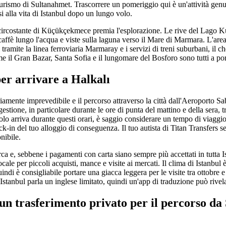
l turismo di Sultanahmet. Trascorrere un pomeriggio qui è un'attività g
i alla vita di Istanbul dopo un lungo volo.
tto circostante di Küçükçekmece premia l'esplorazione. Le rive del Lag
 caffè lungo l'acqua e viste sulla laguna verso il Mare di Marmara. L'are
 tramite la linea ferroviaria Marmaray e i servizi di treni suburbani, il c
e il Gran Bazar, Santa Sofia e il lungomare del Bosforo sono tutti a po
per arrivare a Halkalı
toriamente imprevedibile e il percorso attraverso la città dall'Aeroporto
estione, in particolare durante le ore di punta del mattino e della sera, t
volo arriva durante questi orari, è saggio considerare un tempo di viaggi
ck-in del tuo alloggio di conseguenza. Il tuo autista di Titan Transfers s
nibile.
urca e, sebbene i pagamenti con carta siano sempre più accettati in tutta I
cale per piccoli acquisti, mance e visite ai mercati. Il clima di Istanbul 
indi è consigliabile portare una giacca leggera per le visite tra ottobre 
a Istanbul parla un inglese limitato, quindi un'app di traduzione può rivel
 un trasferimento privato per il percorso d