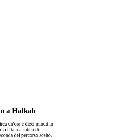
en a Halkalı
rca un'ora e dieci minuti in
so il lato asiatico di
 seconda del percorso scelto,