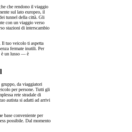
iche che rendono il viaggio
mente sul lato europeo, il
ei tunnel della città. Gli
ente con un viaggio verso
rso stazioni di interscambio
l tuo veicolo ti aspetta
senza fermate inutili. Per
n è un lusso — è
l
i gruppo, da viaggiatori
icolo per persone. Tutti gli
plessa rete stradale di
o autista si adatti ad arrivi
ome base conveniente per
stress possibile. Dal momento