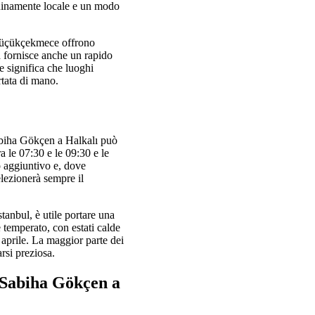
enuinamente locale e un modo
o Küçükçekmece offrono
a fornisce anche un rapido
he significa che luoghi
rtata di mano.
 Sabiha Gökçen a Halkalı può
ra le 07:30 e le 09:30 e le
o aggiuntivo e, dove
elezionerà sempre il
stanbul, è utile portare una
è temperato, con estati calde
e aprile. La maggior parte dei
arsi preziosa.
a Sabiha Gökçen a