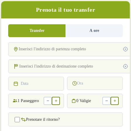
Prenota il tuo transfer
Transfer
A ore
Ora
Data
−
+
−
+
1
Passeggero
0
Valigie
Prenotare il ritorno?