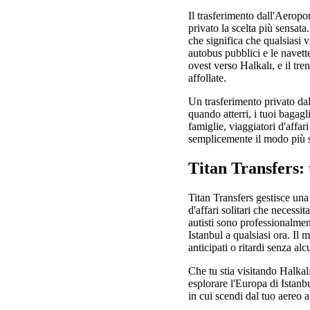
Il trasferimento dall'Aeropo
privato la scelta più sensata
che significa che qualsiasi v
autobus pubblici e le navett
ovest verso Halkalı, e il tr
affollate.
Un trasferimento privato dal
quando atterri, i tuoi bagagl
famiglie, viaggiatori d'affa
semplicemente il modo più se
Titan Transfers: 
Titan Transfers gestisce una
d'affari solitari che necessi
autisti sono professionalmen
Istanbul a qualsiasi ora. Il 
anticipati o ritardi senza a
Che tu stia visitando Halkal
esplorare l'Europa di Istanbu
in cui scendi dal tuo aereo 