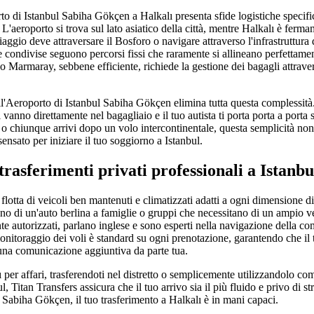
rto di Istanbul Sabiha Gökçen a Halkalı presenta sfide logistiche specif
. L'aeroporto si trova sul lato asiatico della città, mentre Halkalı è ferma
iaggio deve attraversare il Bosforo o navigare attraverso l'infrastruttura d
e condivise seguono percorsi fissi che raramente si allineano perfettam
eno Marmaray, sebbene efficiente, richiede la gestione dei bagagli attrave
l'Aeroporto di Istanbul Sabiha Gökçen elimina tutta questa complessità. I
i vanno direttamente nel bagagliaio e il tuo autista ti porta porta a porta 
ri o chiunque arrivi dopo un volo intercontinentale, questa semplicità no
nsato per iniziare il tuo soggiorno a Istanbul.
trasferimenti privati professionali a Istanbu
 flotta di veicoli ben mantenuti e climatizzati adatti a ogni dimensione d
tano di un'auto berlina a famiglie o gruppi che necessitano di un ampio ve
te autorizzati, parlano inglese e sono esperti nella navigazione della com
monitoraggio dei voli è standard su ogni prenotazione, garantendo che il tu
lcuna comunicazione aggiuntiva da parte tua.
ı per affari, trasferendoti nel distretto o semplicemente utilizzandolo c
l, Titan Transfers assicura che il tuo arrivo sia il più fluido e privo di 
a Sabiha Gökçen, il tuo trasferimento a Halkalı è in mani capaci.