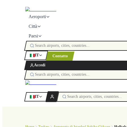
Aeroporti
Città
Paesi
IT
Contatto
Accedi
IT
Home
Turkey
Aeroporto di Istanbul Sabiha Gökçen
Halkalı