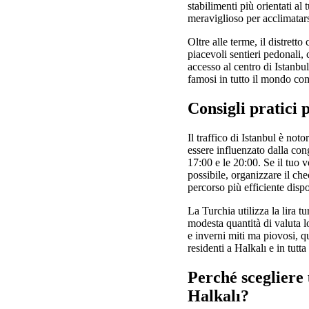
stabilimenti più orientati a
meraviglioso per acclimatars
Oltre alle terme, il distre
piacevoli sentieri pedonali,
accesso al centro di Istanbul
famosi in tutto il mondo com
Consigli pratici 
Il traffico di Istanbul è no
essere influenzato dalla cong
17:00 e le 20:00. Se il tuo 
possibile, organizzare il che
percorso più efficiente dispo
La Turchia utilizza la lira t
modesta quantità di valuta lo
e inverni miti ma piovosi, qu
residenti a Halkalı e in tutt
Perché scegliere
Halkalı?