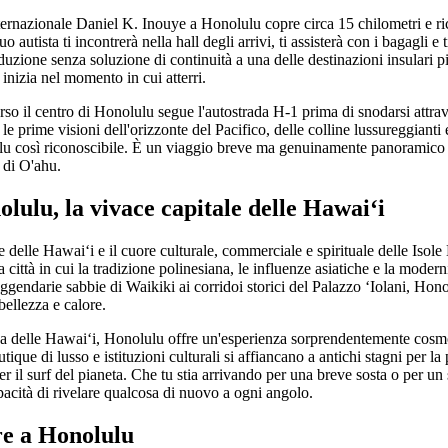
nternazionale Daniel K. Inouye a Honolulu copre circa 15 chilometri e ri
uo autista ti incontrerà nella hall degli arrivi, ti assisterà con i bagagli e
duzione senza soluzione di continuità a una delle destinazioni insulari 
 inizia nel momento in cui atterri.
rso il centro di Honolulu segue l'autostrada H-1 prima di snodarsi attrave
ai le prime visioni dell'orizzonte del Pacifico, delle colline lussureggiant
lu così riconoscibile. È un viaggio breve ma genuinamente panoramico ch
a di O'ahu.
lulu, la vivace capitale delle Hawaiʻi
e delle Hawaiʻi e il cuore culturale, commerciale e spirituale delle Isole
 città in cui la tradizione polinesiana, le influenze asiatiche e la moder
ggendarie sabbie di Waikiki ai corridoi storici del Palazzo ʻIolani, Hon
bellezza e calore.
sa delle Hawaiʻi, Honolulu offre un'esperienza sorprendentemente cosmop
tique di lusso e istituzioni culturali si affiancano a antichi stagni per la p
er il surf del pianeta. Che tu stia arrivando per una breve sosta o per u
apacità di rivelare qualcosa di nuovo a ogni angolo.
re a Honolulu