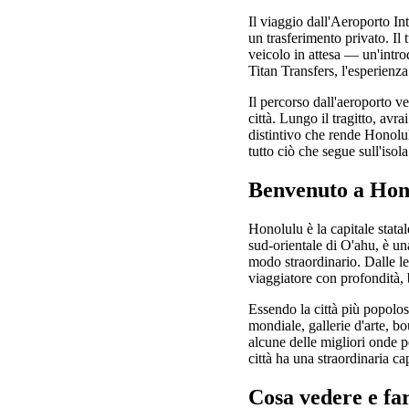
Il viaggio dall'Aeroporto I
un trasferimento privato. Il t
veicolo in attesa — un'intro
Titan Transfers, l'esperienza
Il percorso dall'aeroporto ve
città. Lungo il tragitto, avr
distintivo che rende Honolu
tutto ciò che segue sull'isol
Benvenuto a Hono
Honolulu è la capitale statal
sud-orientale di O'ahu, è una
modo straordinario. Dalle le
viaggiatore con profondità, 
Essendo la città più popolo
mondiale, gallerie d'arte, bou
alcune delle migliori onde p
città ha una straordinaria c
Cosa vedere e fa