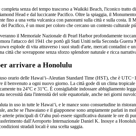
completa senza del tempo trascorso a Waikiki Beach, l'iconico tratto di
 Diamond Head e dal luccicante Pacifico. Oltre la spiaggia, il Monumen
ante fino a una vetta vulcanica con panorami sulla città e sulla costa. Il
e del Pacifico, è un must per coloro che cercano un contesto culturale p
troveranno il Memoriale Nazionale di Pearl Harbor profondamente toccan
mora l'attacco del 1941 che portò gli Stati Uniti nella Seconda Guerra 
wn esplode di vita attraverso i suoi studi d'arte, mercati contadini e un
a città che sovrappone senza sforzo splendore naturale e ricca narrati
per arrivare a Honolulu
fuso orario delle Hawaiʻi–Aleutian Standard Time (HST), che è UTC−1
e il benvenuto a ogni nuovo giorno. La città gode di un clima tropicale 
camente tra 24°C e 31°C. È consigliabile indossare abbigliamento legger
ta necessità data l'intensità del sole equatoriale, anche nei giorni nuvolo
aluta in uso in tutte le Hawaiʻi, e le mance sono consuetudine in ristoranti
ipale, anche se l'hawaiano e il giapponese sono ampiamente parlati in mo
e arterie principali di O'ahu può essere significativa durante le ore di pu
rasferimento dall'Aeroporto Internazionale Daniel K. Inouye a Honolulu
condizioni stradali locali è una scelta saggia.