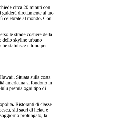
chiede circa 20 minuti con
 ti guiderà direttamente al tuo
più celebrate al mondo. Con
rso le strade costiere della
i e dello skyline urbano
e stabilisce il tono per
 Hawaii. Situata sulla costa
nità americana si fondono in
olulu premia ogni tipo di
olita. Ristoranti di classe
esca, siti sacri di heiau e
n soggiorno prolungato, la