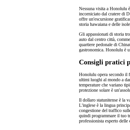
Nessuna visita a Honolulu è 
incorniciato dal cratere di
offre un'escursione gratific
storia hawaiana e delle isol
Gli appassionati di storia 
auto dal centro città, comme
quartiere pedonale di Chinato
gastronomica. Honolulu è un
Consigli pratici 
Honolulu opera secondo il 
ultimi luoghi al mondo a dar
temperature che variano tipi
protezione solare è un'assolu
Il dollaro statunitense è la v
L'inglese è la lingua princ
congestione del traffico sull
quindi programmare il tuo t
professionista esperto delle 