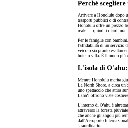
Perché scegliere
Arrivare a Honolulu dopo un 
trasporti pubblici o di contr
Honolulu offre un prezzo fis
reale — quindi i ritardi non
Per le famiglie con bambini, 
l'affidabilità di un servizio
veicolo sia pronto esattamen
hotel o villa. È il modo più
L'isola di O'ahu: 
Mentre Honolulu merita giust
La North Shore, a circa un'o
uno spettacolo che attira su
Lānaʻi offrono viste costiere
L'interno di O'ahu è altrett
attraverso la foresta pluvial
che anche gli angoli più rem
dall'Aeroporto Internaziona
straordinario.