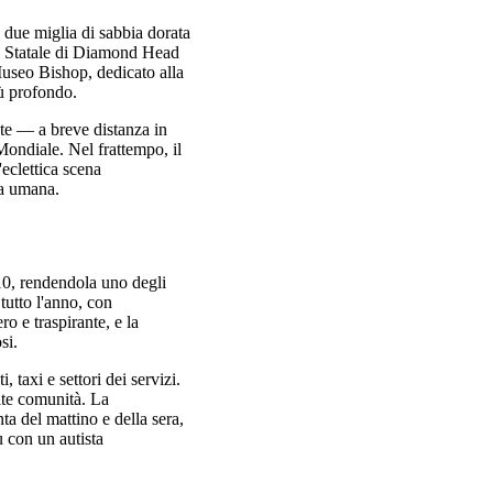
 due miglia di sabbia dorata
to Statale di Diamond Head
 Museo Bishop, dedicato alla
iù profondo.
te — a breve distanza in
Mondiale. Nel frattempo, il
'eclettica scena
va umana.
0, rendendola uno degli
tutto l'anno, con
o e traspirante, e la
si.
, taxi e settori dei servizi.
lte comunità. La
nta del mattino e della sera,
 con un autista