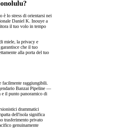
Honolulu?
è lo stress di orientarsi nei
azionale Daniel K. Inouye a
itora il tuo volo in tempo
di miele, la privacy e
garantisce che il tuo
ttamente alla porta del tuo
e facilmente raggiungibili.
eggendario Banzai Pipeline —
a e il punto panoramico di
rsionistici drammatici
patta dell'isola significa
uo trasferimento privato
pacifico genuinamente