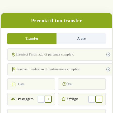
Prenota il tuo transfer
Transfer
A ore
Ora
Data
−
+
−
+
1
Passeggero
0
Valigie