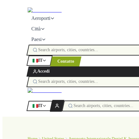
Aeroporti
Città
Paesi
IT
Contatto
Accedi
IT
Home
United States
Aeroporto Internazionale Daniel K. Inouy