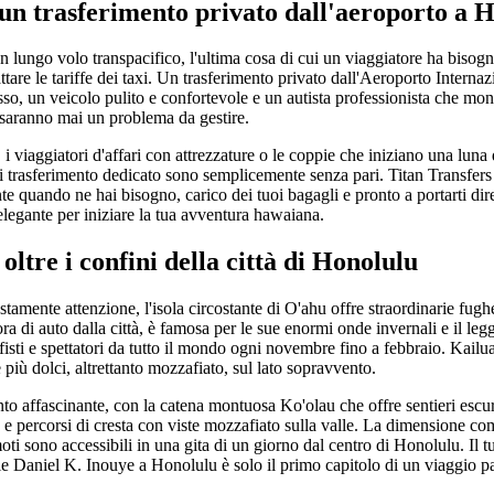
 un trasferimento privato dall'aeroporto a 
lungo volo transpacifico, l'ultima cosa di cui un viaggiatore ha bisogno 
attare le tariffe dei taxi. Un trasferimento privato dall'Aeroporto Intern
so, un veicolo pulito e confortevole e un autista professionista che mon
 saranno mai un problema da gestire.
i viaggiatori d'affari con attrezzature o le coppie che iniziano una luna 
 di trasferimento dedicato sono semplicemente senza pari. Titan Transfers 
te quando ne hai bisogno, carico dei tuoi bagagli e pronto a portarti dire
 elegante per iniziare la tua avventura hawaiana.
oltre i confini della città di Honolulu
amente attenzione, l'isola circostante di O'ahu offre straordinarie fugh
ra di auto dalla città, è famosa per le sue enormi onde invernali e il l
rfisti e spettatori da tutto il mondo ogni novembre fino a febbraio. Kailu
 più dolci, altrettanto mozzafiato, sul lato sopravvento.
anto affascinante, con la catena montuosa Ko'olau che offre sentieri escu
e e percorsi di cresta con viste mozzafiato sulla valle. La dimensione com
oti sono accessibili in una gita di un giorno dal centro di Honolulu. Il t
le Daniel K. Inouye a Honolulu è solo il primo capitolo di un viaggio 