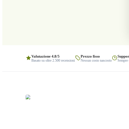
Valutazione 4.8/5
Prezzo fisso
Suppor
Basato su oltre 2.500 recensioni
Nessun costo nascosto
Sempre q