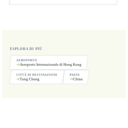
Sì, operiamo 24 ore su 24, 7 giorni su 7, compresi i
festivi.
ESPLORA DI PIÙ
AEROPORTO
Aeroporto Internazionale di Hong Kong
CITTÀ DI DESTINAZIONE
PAESE
Tung Chung
China