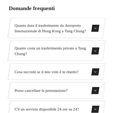
Domande frequenti
Quanto dura il trasferimento da Aeroporto
Internazionale di Hong Kong a Tung Chung?
Contattaci per una stima del tempo.
Quanto costa un trasferimento privato a Tung
Chung?
Usa il nostro modulo di prenotazione per ottenere un
Cosa succede se il mio volo è in ritardo?
prezzo fisso immediato. Senza costi nascosti.
Monitoriamo tutti i voli in tempo reale. Il tuo autista
Posso cancellare la prenotazione?
adatterà automaticamente l'orario di ritiro senza costi
aggiuntivi.
Sì, puoi cancellare gratuitamente fino a 24 ore prima del
C'è un servizio disponibile 24 ore su 24?
ritiro.