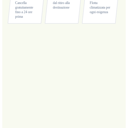
Cancella
dal ritiro alla
Flotta
gratuitamente
destinazione
climatizzata per
fino a 24 ore
ogni esigenza
prima