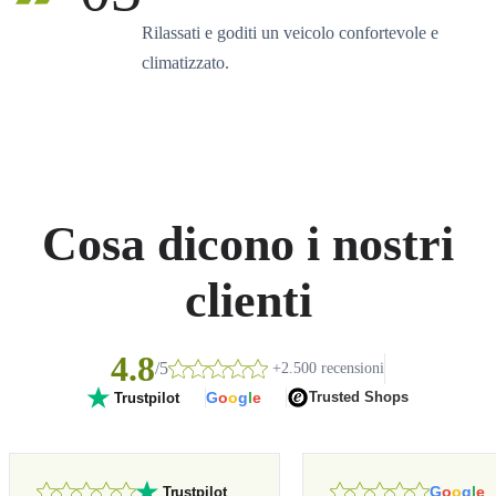
Rilassati e goditi un veicolo confortevole e
climatizzato.
Cosa dicono i nostri
clienti
4.8
/5
+2.500 recensioni
G
o
o
g
l
e
Trusted Shops
Trustpilot
G
o
o
g
l
e
Trustpilot