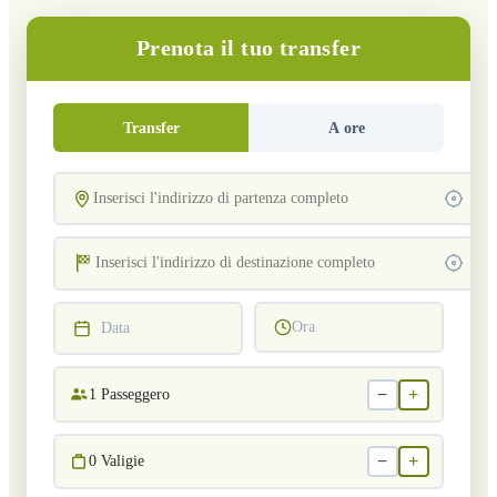
Prenota il tuo transfer
Transfer
A ore
Ora
Data
−
+
1
Passeggero
−
+
0
Valigie