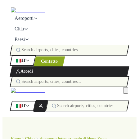
Aeroporti
Città
Paesi
IT
Contatto
Accedi
IT
Home
China
Aeroporto Internazionale di Hong Kong