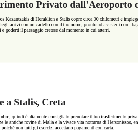
rimento Privato dall'Aeroporto d
kos Kazantzakis di Heraklion a Stalis copre circa 30 chilometri e impieg
ll degli arrivi con un cartello con il tuo nome, pronto ad assisterti con i 
 e goderti il paesaggio cretese dal momento in cui atterri.
e a Stalis, Creta
mbre, quindi è altamente consigliato prenotare il tuo trasferimento privato
come le antiche rovine di Malia e la vivace vita notturna di Hersonissos, 
, poiché non tutti gli esercizi accettano pagamenti con carta.