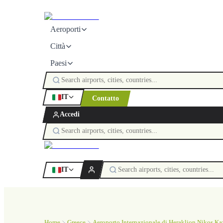
Aeroporti
Città
Paesi
IT
Contatto
Accedi
IT
Home
Greece
Aeroporto Internazionale di Heraklion Nikos Ka