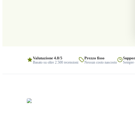
Valutazione 4.8/5
Prezzo fisso
Suppor
Basato su oltre 2.500 recensioni
Nessun costo nascosto
Sempre q