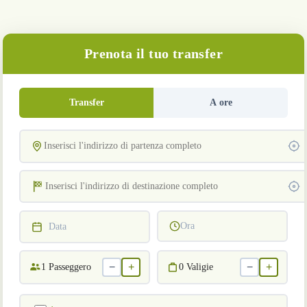
Prenota il tuo transfer
Transfer
A ore
Ora
Data
−
+
−
+
1
Passeggero
0
Valigie