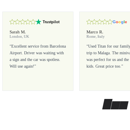
G
o
o
g
l
e
Trustpilot
Sarah M.
Marco R.
London, UK
Rome, Italy
“
Excellent service from Barcelona
“
Used Titan for our famil
Airport. Driver was waiting with
trip to Malaga. The miniv
a sign and the car was spotless.
was perfect for us and the
Will use again!
”
kids. Great price too.
”