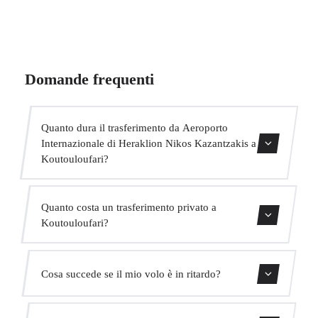
Domande frequenti
Quanto dura il trasferimento da Aeroporto
Internazionale di Heraklion Nikos Kazantzakis a
Koutouloufari?
Contattaci per una stima del tempo.
Quanto costa un trasferimento privato a
Koutouloufari?
Usa il nostro modulo di prenotazione per ottenere un
Cosa succede se il mio volo è in ritardo?
prezzo fisso immediato. Senza costi nascosti.
Monitoriamo tutti i voli in tempo reale. Il tuo autista