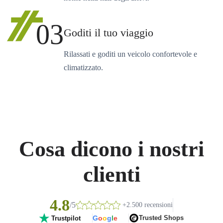
03
Goditi il tuo viaggio
Rilassati e goditi un veicolo confortevole e
climatizzato.
Cosa dicono i nostri
clienti
4.8
/5
+2.500 recensioni
G
o
o
g
l
e
Trusted Shops
Trustpilot