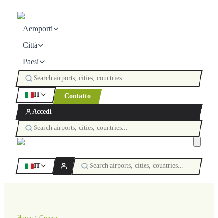
Aeroporti
Città
Paesi
IT
Contatto
Accedi
IT
Home
Greece