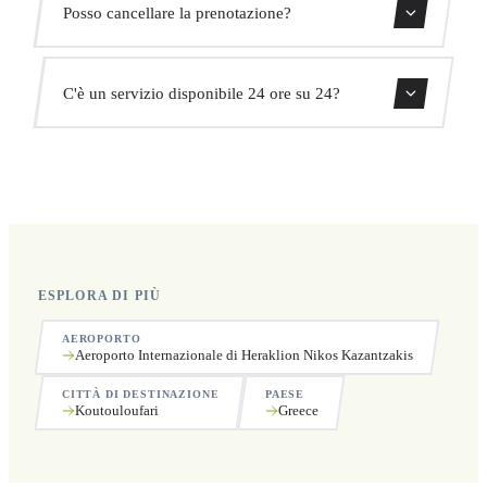
Posso cancellare la prenotazione?
adatterà automaticamente l'orario di ritiro senza costi
aggiuntivi.
Sì, puoi cancellare gratuitamente fino a 24 ore prima del
C'è un servizio disponibile 24 ore su 24?
ritiro.
Sì, operiamo 24 ore su 24, 7 giorni su 7, compresi i
festivi.
ESPLORA DI PIÙ
AEROPORTO
Aeroporto Internazionale di Heraklion Nikos Kazantzakis
CITTÀ DI DESTINAZIONE
PAESE
Koutouloufari
Greece